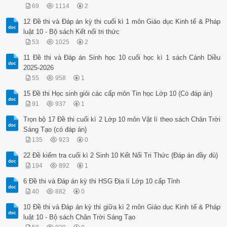
69
1114
2
12 Đề thi và Đáp án kỳ thi cuối kì 1 môn Giáo dục Kinh tế & Pháp
luật 10 - Bộ sách Kết nối tri thức
53
1025
2
11 Đề thi và Đáp án Sinh học 10 cuối học kì 1 sách Cánh Diều
2025-2026
55
958
1
15 Đề thi Học sinh giỏi các cấp môn Tin học Lớp 10 (Có đáp án)
91
937
1
Trọn bộ 17 Đề thi cuối kì 2 Lớp 10 môn Vật lí theo sách Chân Trời
Sáng Tạo (có đáp án)
135
923
0
22 Đề kiểm tra cuối kì 2 Sinh 10 Kết Nối Tri Thức (Đáp án đầy đủ)
194
892
1
6 Đề thi và Đáp án kỳ thi HSG Địa lí Lớp 10 cấp Tỉnh
40
882
0
10 Đề thi và Đáp án kỳ thi giữa kì 2 môn Giáo dục Kinh tế & Pháp
luật 10 - Bộ sách Chân Trời Sáng Tạo