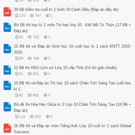
59
829
0
20 Đề kiểm tra cuối kì 2 Sinh 10 Cánh Diều (Đáp án đầy đủ)
176
797
1
Bộ Đề thi học kì 2 môn Tin học lớp 10 - Kết Nối Tri Thức (17 Đề +
Đáp án)
90
783
1
15 Đề thi và Đáp án Sinh học 10 cuối học kì 1 sách KNTT 2025-
2026
69
769
3
12 Đề thi HSG Lịch sử Lớp 10 cấp Tỉnh (Có lời giải chuẩn)
91
691
4
15 Đề thi và Đáp án Tin học 10 sách Chân Trời Sáng Tạo cuối học
kì 1
82
682
0
Bộ đề thi Hóa Học Giữa kì 2 Lớp 10 Chân Trời Sáng Tạo (18 Đề +
Đáp án)
110
652
0
16 Đề thi và Đáp án môn Tiếng Anh Lớp 10 cuối kì 2 sách Global
Success