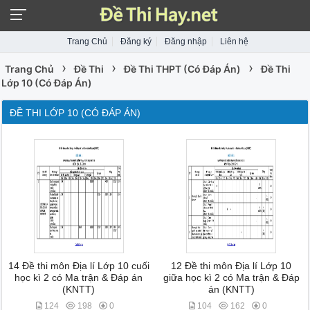
Trang Chủ
Đăng ký
Đăng nhập
Liên hệ
›
›
›
Trang Chủ
Đề Thi
Đề Thi THPT (Có Đáp Án)
Đề Thi
Lớp 10 (Có Đáp Án)
ĐỀ THI LỚP 10 (CÓ ĐÁP ÁN)
14 Đề thi môn Địa lí Lớp 10 cuối
12 Đề thi môn Địa lí Lớp 10
học kì 2 có Ma trận & Đáp án
giữa học kì 2 có Ma trận & Đáp
(KNTT)
án (KNTT)
124
198
0
104
162
0