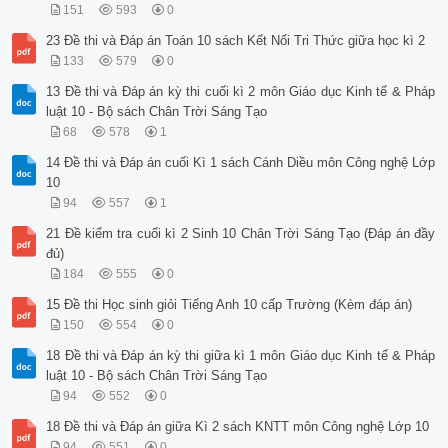
151
593
0
23 Đề thi và Đáp án Toán 10 sách Kết Nối Tri Thức giữa học kì 2
133
579
0
13 Đề thi và Đáp án kỳ thi cuối kì 2 môn Giáo dục Kinh tế & Pháp
luật 10 - Bộ sách Chân Trời Sáng Tạo
68
578
1
14 Đề thi và Đáp án cuối Kì 1 sách Cánh Diều môn Công nghệ Lớp
10
94
557
1
21 Đề kiểm tra cuối kì 2 Sinh 10 Chân Trời Sáng Tạo (Đáp án đầy
đủ)
184
555
0
15 Đề thi Học sinh giỏi Tiếng Anh 10 cấp Trường (Kèm đáp án)
150
554
0
18 Đề thi và Đáp án kỳ thi giữa kì 1 môn Giáo dục Kinh tế & Pháp
luật 10 - Bộ sách Chân Trời Sáng Tạo
94
552
0
18 Đề thi và Đáp án giữa Kì 2 sách KNTT môn Công nghệ Lớp 10
94
551
0