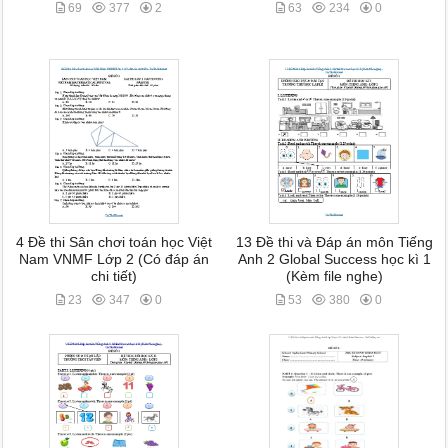
69
377
2
63
234
0
4 Đề thi Sân chơi toán học Việt
13 Đề thi và Đáp án môn Tiếng
Nam VNMF Lớp 2 (Có đáp án
Anh 2 Global Success học kì 1
chi tiết)
(Kèm file nghe)
23
347
0
53
380
0