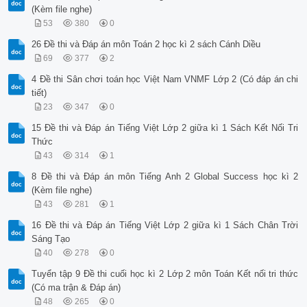
(Kèm file nghe)
53
380
0
26 Đề thi và Đáp án môn Toán 2 học kì 2 sách Cánh Diều
69
377
2
4 Đề thi Sân chơi toán học Việt Nam VNMF Lớp 2 (Có đáp án chi
tiết)
23
347
0
15 Đề thi và Đáp án Tiếng Việt Lớp 2 giữa kì 1 Sách Kết Nối Tri
Thức
43
314
1
8 Đề thi và Đáp án môn Tiếng Anh 2 Global Success học kì 2
(Kèm file nghe)
43
281
1
16 Đề thi và Đáp án Tiếng Việt Lớp 2 giữa kì 1 Sách Chân Trời
Sáng Tạo
40
278
0
Tuyển tập 9 Đề thi cuối học kì 2 Lớp 2 môn Toán Kết nối tri thức
(Có ma trận & Đáp án)
48
265
0