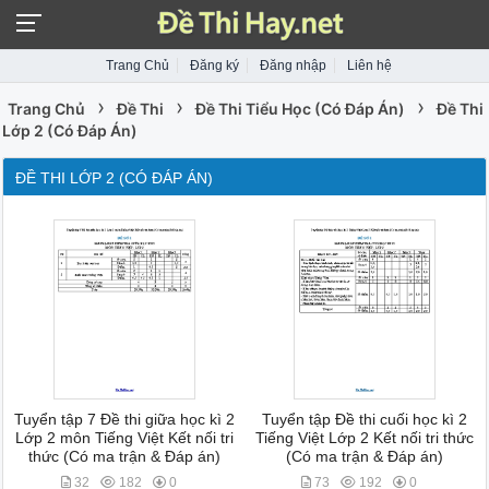
Trang Chủ
Đăng ký
Đăng nhập
Liên hệ
›
›
›
Trang Chủ
Đề Thi
Đề Thi Tiểu Học (Có Đáp Án)
Đề Thi
Lớp 2 (Có Đáp Án)
ĐỀ THI LỚP 2 (CÓ ĐÁP ÁN)
Tuyển tập 7 Đề thi giữa học kì 2
Tuyển tập Đề thi cuối học kì 2
Lớp 2 môn Tiếng Việt Kết nối tri
Tiếng Việt Lớp 2 Kết nối tri thức
thức (Có ma trận & Đáp án)
(Có ma trận & Đáp án)
32
182
0
73
192
0