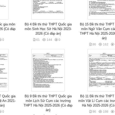
ốc gia môn
Bộ 4 Đề thi thử THPT Quốc gia
Bộ 15 Đề thi thử THPT
26 (Có đáp
môn Sinh Học Sở Hà Nội 2023-
môn Ngữ Văn Cụm các
2026 (Có đáp án)
THPT Hà Nội 2025-202
án)
0
61
144
0
86
162
T Quốc gia
Bộ 9 Đề thi thử THPT Quốc gia
Bộ 11 Đề thi thử THPT
ệ An 2021-
môn Lịch Sử Cụm các trường
môn Vật Lí Cụm các tr
án)
THPT Hà Nội 2025-2026 (Có đáp
Hà Nội 2025-2026 (Có
án)
0
96
198