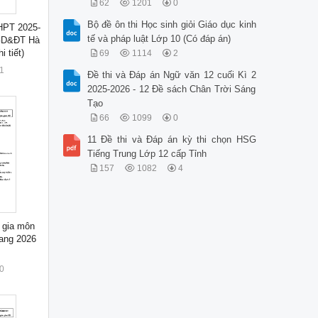
62
1201
0
Bộ đề ôn thi Học sinh giỏi Giáo dục kinh
THPT 2025-
tế và pháp luật Lớp 10 (Có đáp án)
 GD&ĐT Hà
 tiết)
69
1114
2
1
Đề thi và Đáp án Ngữ văn 12 cuối Kì 2
2025-2026 - 12 Đề sách Chân Trời Sáng
Tạo
66
1099
0
11 Đề thi và Đáp án kỳ thi chọn HSG
Tiếng Trung Lớp 12 cấp Tỉnh
157
1082
4
 gia môn
ang 2026
0