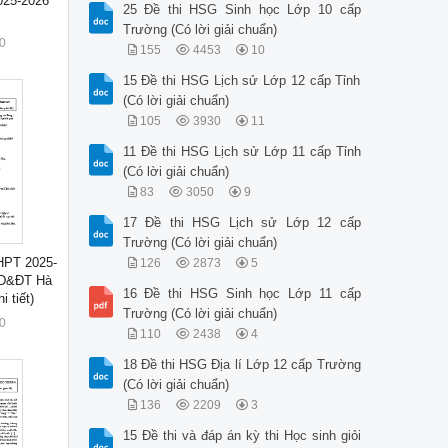
025-2026
25 Đề thi HSG Sinh học Lớp 10 cấp
Trường (Có lời giải chuẩn)
0
155
4453
10
15 Đề thi HSG Lịch sử Lớp 12 cấp Tỉnh
(Có lời giải chuẩn)
105
3930
11
11 Đề thi HSG Lịch sử Lớp 11 cấp Tỉnh
(Có lời giải chuẩn)
83
3050
9
17 Đề thi HSG Lịch sử Lớp 12 cấp
Trường (Có lời giải chuẩn)
THPT 2025-
126
2873
5
GD&ĐT Hà
16 Đề thi HSG Sinh học Lớp 11 cấp
 tiết)
Trường (Có lời giải chuẩn)
0
110
2438
4
18 Đề thi HSG Địa lí Lớp 12 cấp Trường
(Có lời giải chuẩn)
136
2209
3
15 Đề thi và đáp án kỳ thi Học sinh giỏi