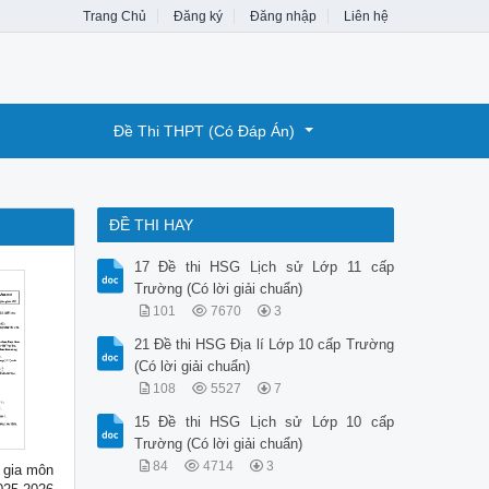
Trang Chủ
Đăng ký
Đăng nhập
Liên hệ
Đề Thi THPT (Có Đáp Án)
ĐỀ THI HAY
17 Đề thi HSG Lịch sử Lớp 11 cấp
Trường (Có lời giải chuẩn)
101
7670
3
21 Đề thi HSG Địa lí Lớp 10 cấp Trường
(Có lời giải chuẩn)
108
5527
7
15 Đề thi HSG Lịch sử Lớp 10 cấp
Trường (Có lời giải chuẩn)
84
4714
3
 gia môn