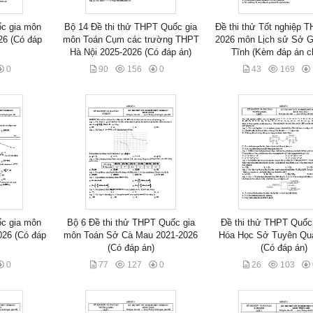
ốc gia môn
Bộ 14 Đề thi thử THPT Quốc gia
Đề thi thử Tốt nghiệp 
26 (Có đáp
môn Toán Cụm các trường THPT
2026 môn Lịch sử Sở
Hà Nội 2025-2026 (Có đáp án)
Tĩnh (Kèm đáp án chi
0
90
156
0
43
169
ốc gia môn
Bộ 6 Đề thi thử THPT Quốc gia
Đề thi thử THPT Quốc
026 (Có đáp
môn Toán Sở Cà Mau 2021-2026
Hóa Học Sở Tuyên Qu
(Có đáp án)
(Có đáp án)
0
77
127
0
26
103