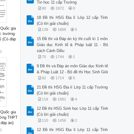
Tin học 11 cấp Trường
90
1972
0
18 Đề thi HSG Địa lí Lớp 12 cấp Tỉnh
(Có lời giải chuẩn)
 Quốc gia
138
1866
5
 trường
15 Đề thi và Đáp án kỳ thi cuối kì 1 môn
6 (Có đáp
Giáo dục Kinh tế & Pháp luật 11 - Bộ
sách Cánh Diều
0
70
1744
1
9 Đề thi và Đáp án môn Giáo dục Kinh tế
& Pháp Luật 12 - Bộ đề thi Học Sinh Giỏi
82
1714
5
21 Đề thi HSG Địa lí Lớp 11 cấp Trường
(Có lời giải chuẩn)
118
1681
4
12 Đề thi HSG Sinh học Lớp 11 cấp Tỉnh
 Quốc gia
(Có lời giải chuẩn)
ường THPT
110
1456
2
 đáp án)
12 Đề thi HSG Địa lí Lớp 11 cấp Tỉnh
0