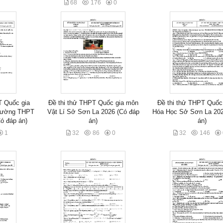
68
176
0
T Quốc gia
Đề thi thử THPT Quốc gia môn
Đề thi thử THPT Quốc
trường THPT
Vật Lí Sở Sơn La 2026 (Có đáp
Hóa Học Sở Sơn La 202
ó đáp án)
án)
án)
1
32
86
0
32
146