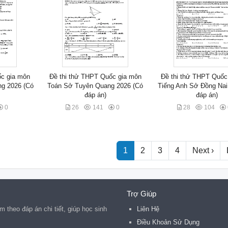
ốc gia môn
Đề thi thử THPT Quốc gia môn
Đề thi thử THPT Quốc
ng 2026 (Có
Toán Sở Tuyên Quang 2026 (Có
Tiếng Anh Sở Đồng Nai
đáp án)
đáp án)
0
26
141
0
28
104
1
2
3
4
Next ›
Trợ Giúp
 theo đáp án chi tiết, giúp học sinh
Liên Hệ
Điều Khoản Sử Dụng