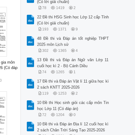
(Có lời giải chuẩn)
78
1419
2
22 Đề thi HSG Sinh học Lớp 12 cấp Tỉnh
(Có lời giải chuẩn)
193
1371
9
48 Đề thi và Đáp án tốt nghiệp THPT
2025 môn Lịch sử
302
1365
4
13 Đề thi và Đáp án Ngữ văn Lớp 11
 gia môn
cuối học kì 2 - Bộ Cánh Diều
6 (Có đáp
74
1265
1
0
17 Đề thi và Đáp án Vật lí 11 giữa học kì
2 sách KNTT 2025-2026
119
1253
2
10 Đề thi Học sinh giỏi các cấp môn Tin
học Lớp 11 (Có đáp án)
72
1204
0
10 Đề thi và Đáp án Địa lí 12 cuối học kì
2 sách Chân Trời Sáng Tạo 2025-2026