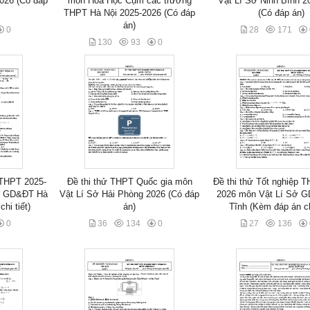
026 (Có đáp
môn Hóa Học Cụm các trường
Vật Lí Sở Ninh Bình 2
THPT Hà Nội 2025-2026 (Có đáp
(Có đáp án)
án)
0
28
171
130
93
0
 THPT 2025-
Đề thi thử THPT Quốc gia môn
Đề thi thử Tốt nghiệp 
ở GD&ĐT Hà
Vật Lí Sở Hải Phòng 2026 (Có đáp
2026 môn Vật Lí Sở 
hi tiết)
án)
Tĩnh (Kèm đáp án chi
0
36
134
0
27
136