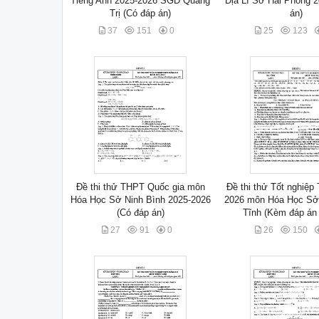
Tiếng Anh 2025-2026 SGD Quảng
Địa Lí Sở Hải Phòng 2
Trị (Có đáp án)
án)
37
151
0
25
123
Đề thi thử THPT Quốc gia môn
Đề thi thử Tốt nghiệp
Hóa Học Sở Ninh Bình 2025-2026
2026 môn Hóa Học S
(Có đáp án)
Tĩnh (Kèm đáp án c
27
91
0
26
150