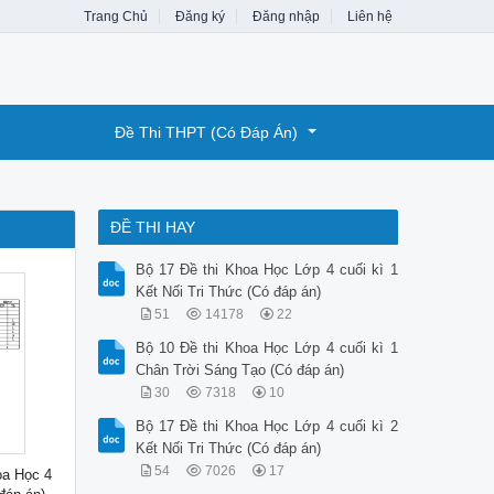
Trang Chủ
Đăng ký
Đăng nhập
Liên hệ
Đề Thi THPT (Có Đáp Án)
ĐỀ THI HAY
Bộ 17 Đề thi Khoa Học Lớp 4 cuối kì 1
Kết Nối Tri Thức (Có đáp án)
51
14178
22
Bộ 10 Đề thi Khoa Học Lớp 4 cuối kì 1
Chân Trời Sáng Tạo (Có đáp án)
30
7318
10
Bộ 17 Đề thi Khoa Học Lớp 4 cuối kì 2
Kết Nối Tri Thức (Có đáp án)
54
7026
17
oa Học 4