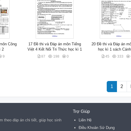
n môn Công
17 Đề thi và Đáp án môn Tiếng
20 Đề thi và Đáp án m
ì 2
Việt 4 Kết Nối Tri Thức học kì 1
học kì 1 sách Cánh
9
87
198
0
45
333
1
2
Trợ Giúp
 theo đáp án chi tiết, giúp học sinh
Liên Hệ
Điều Khoản Sử Dụng