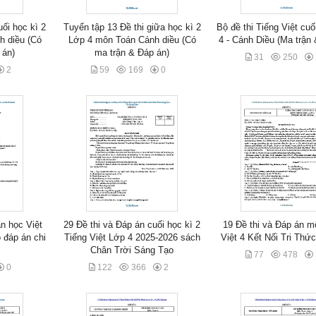
uối học kì 2
Tuyển tập 13 Đề thi giữa học kì 2
Bộ đề thi Tiếng Việt cuố
h diều (Có
Lớp 4 môn Toán Cánh diều (Có
4 - Cánh Diều (Ma trận
 án)
ma trận & Đáp án)
31
250
2
59
169
0
án học Việt
29 Đề thi và Đáp án cuối học kì 2
19 Đề thi và Đáp án m
đáp án chi
Tiếng Việt Lớp 4 2025-2026 sách
Việt 4 Kết Nối Tri Thức
Chân Trời Sáng Tạo
77
478
0
122
366
2