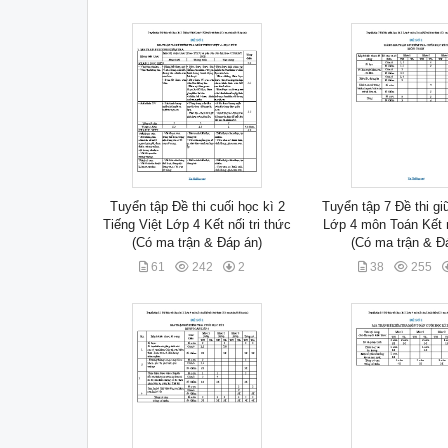
Tuyển tập Đề thi cuối học kì 2
Tuyển tập 7 Đề thi gi
Tiếng Việt Lớp 4 Kết nối tri thức
Lớp 4 môn Toán Kết n
(Có ma trận & Đáp án)
(Có ma trận & Đ
61
242
2
38
255