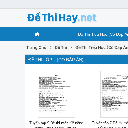
Đề Thi Tiểu Học (Có Đáp Á
›
›
Trang Chủ
Đề Thi
Đề Thi Tiểu Học (Có Đáp Á
ĐỀ THI LỚP 4 (CÓ ĐÁP ÁN)
Tuyển tập 9 Đề thi môn Kỹ năng
Tuyển tập 7 Đề thi m