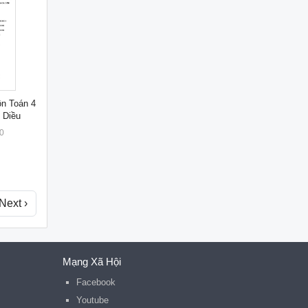
ôn Toán 4
 Diều
0
Next ›
Mạng Xã Hội
Facebook
Youtube