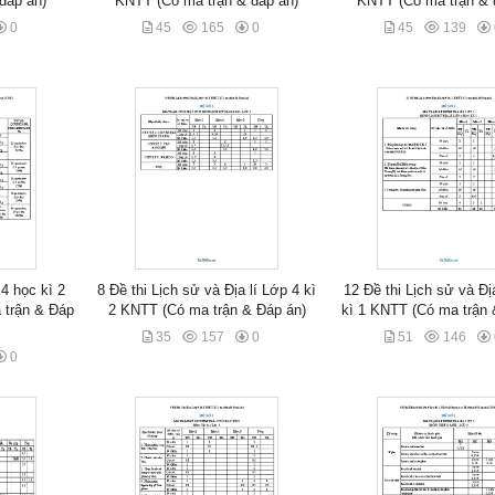
đáp án)
KNTT (Có ma trận & đáp án)
KNTT (Có ma trận & 
0
45
165
0
45
139
 4 học kì 2
8 Đề thi Lịch sử và Địa lí Lớp 4 kì
12 Đề thi Lịch sử và Đị
 trận & Đáp
2 KNTT (Có ma trận & Đáp án)
kì 1 KNTT (Có ma trận 
35
157
0
51
146
0