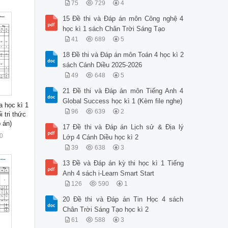
75
729
4
15 Đề thi và Đáp án môn Công nghệ 4
học kì 1 sách Chân Trời Sáng Tạo
41
689
5
18 Đề thi và Đáp án môn Toán 4 học kì 2
sách Cánh Diều 2025-2026
49
648
5
21 Đề thi và Đáp án môn Tiếng Anh 4
Global Success học kì 1 (Kèm file nghe)
a học kì 1
96
639
2
 tri thức
 án)
17 Đề thi và Đáp án Lịch sử & Địa lý
0
Lớp 4 Cánh Diều học kì 2
39
638
3
13 Đề và Đáp án kỳ thi học kì 1 Tiếng
Anh 4 sách i-Learn Smart Start
126
590
1
20 Đề thi và Đáp án Tin Học 4 sách
Chân Trời Sáng Tạo học kì 2
61
588
3