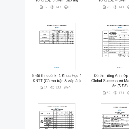
sống Lớp 5 (Kèm đáp án)
sống Lớp 4 (Kèm 
32
147
0
26
141
8 Đề thi cuối kì 1 Khoa Học 4
Đề thi Tiếng Anh lớp
KNTT (Có ma trận & đáp án)
Global Success có Ma
án (5 Đề)
43
133
0
52
171