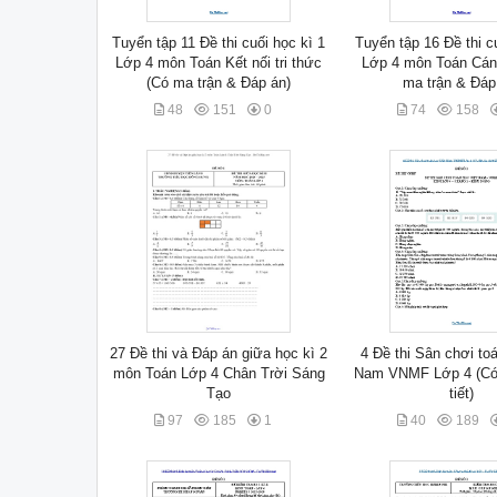
Tuyển tập 11 Đề thi cuối học kì 1
Tuyển tập 16 Đề thi c
Lớp 4 môn Toán Kết nối tri thức
Lớp 4 môn Toán Cán
(Có ma trận & Đáp án)
ma trận & Đáp
48
151
0
74
158
27 Đề thi và Đáp án giữa học kì 2
4 Đề thi Sân chơi to
môn Toán Lớp 4 Chân Trời Sáng
Nam VNMF Lớp 4 (Có 
Tạo
tiết)
97
185
1
40
189