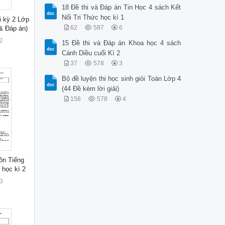
18 Đề thi và Đáp án Tin Học 4 sách Kết
Nối Tri Thức học kì 1
i kỳ 2 Lớp
62
587
6
 & Đáp án)
2
15 Đề thi và Đáp án Khoa học 4 sách
Cánh Diều cuối Kì 2
37
578
3
Bộ đề luyện thi học sinh giỏi Toán Lớp 4
(44 Đề kèm lời giải)
156
578
4
ôn Tiếng
 học kì 2
3