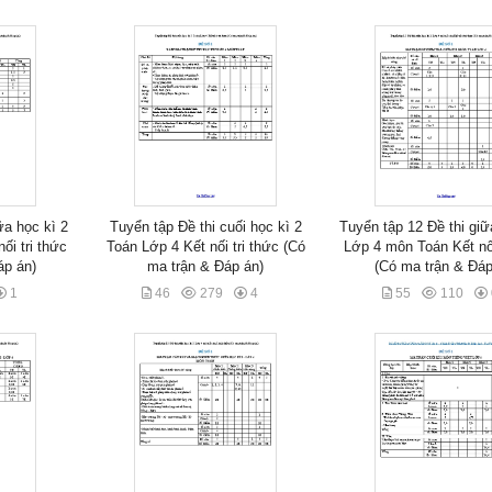
ữa học kì 2
Tuyển tập Đề thi cuối học kì 2
Tuyển tập 12 Đề thi giữ
ối tri thức
Toán Lớp 4 Kết nối tri thức (Có
Lớp 4 môn Toán Kết nối
áp án)
ma trận & Đáp án)
(Có ma trận & Đáp
1
46
279
4
55
110