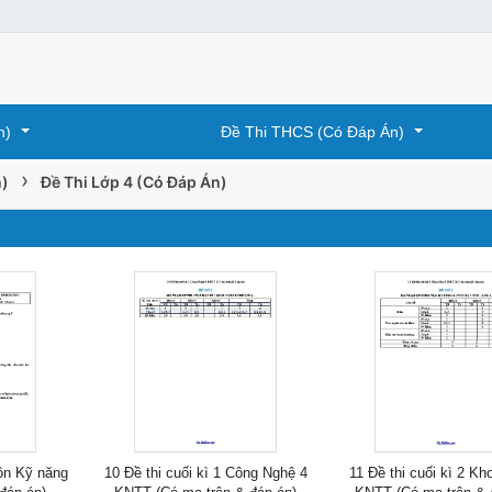
n)
Đề Thi THCS (Có Đáp Án)
›
n)
Đề Thi Lớp 4 (Có Đáp Án)
ôn Kỹ năng
10 Đề thi cuối kì 1 Công Nghệ 4
11 Đề thi cuối kì 2 Kh