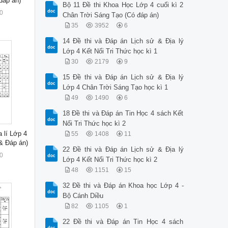
đáp án)
Bộ 11 Đề thi Khoa Học Lớp 4 cuối kì 2
0
Chân Trời Sáng Tạo (Có đáp án)
35
3952
6
14 Đề thi và Đáp án Lịch sử & Địa lý
Lớp 4 Kết Nối Tri Thức học kì 1
30
2179
9
15 Đề thi và Đáp án Lịch sử & Địa lý
Lớp 4 Chân Trời Sáng Tạo học kì 1
49
1490
6
18 Đề thi và Đáp án Tin Học 4 sách Kết
Nối Tri Thức học kì 2
a lí Lớp 4
55
1408
11
& Đáp án)
22 Đề thi và Đáp án Lịch sử & Địa lý
0
Lớp 4 Kết Nối Tri Thức học kì 2
48
1151
15
32 Đề thi và Đáp án Khoa học Lớp 4 -
Bộ Cánh Diều
82
1105
1
22 Đề thi và Đáp án Tin Học 4 sách