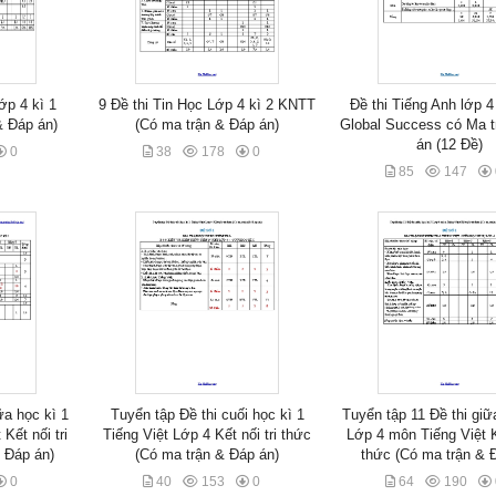
ớp 4 kì 1
9 Đề thi Tin Học Lớp 4 kì 2 KNTT
Đề thi Tiếng Anh lớp 4
& Đáp án)
(Có ma trận & Đáp án)
Global Success có Ma t
án (12 Đề)
0
38
178
0
85
147
ữa học kì 1
Tuyển tập Đề thi cuối học kì 1
Tuyển tập 11 Đề thi giữ
Kết nối tri
Tiếng Việt Lớp 4 Kết nối tri thức
Lớp 4 môn Tiếng Việt Kế
 Đáp án)
(Có ma trận & Đáp án)
thức (Có ma trận & 
0
40
153
0
64
190