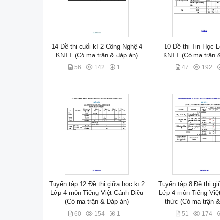
14 Đề thi cuối kì 2 Công Nghệ 4
10 Đề thi Tin Học L
KNTT (Có ma trận & đáp án)
KNTT (Có ma trận 
56
142
1
47
192
Tuyển tập 12 Đề thi giữa học kì 2
Tuyển tập 8 Đề thi gi
Lớp 4 môn Tiếng Việt Cánh Diều
Lớp 4 môn Tiếng Việt 
(Có ma trận & Đáp án)
thức (Có ma trận &
60
154
1
51
174