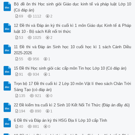
Bộ đề ôn thi Học sinh giỏi Giáo dục kinh tế và pháp luật Lớp 10
(Có đáp án)
69
1112
2
12 Đề thi và Đáp án kỳ thi cuối kì 1 môn Giáo dục Kinh tế & Pháp
luật 10 - Bộ sách Kết nối tri thức
53
1025
2
11 Đề thi và Đáp án Sinh học 10 cuối học kì 1 sách Cánh Diều
2025-2026
55
956
1
15 Đề thi Học sinh giỏi các cấp môn Tin học Lớp 10 (Có đáp án)
91
934
1
Trọn bộ 17 Đề thi cuối kì 2 Lớp 10 môn Vật lí theo sách Chân Trời
Sáng Tạo (có đáp án)
135
921
0
22 Đề kiểm tra cuối kì 2 Sinh 10 Kết Nối Tri Thức (Đáp án đầy đủ)
194
890
1
6 Đề thi và Đáp án kỳ thi HSG Địa lí Lớp 10 cấp Tỉnh
40
881
0