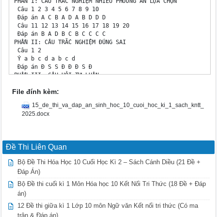
File đính kèm:
15_de_thi_va_dap_an_sinh_hoc_10_cuoi_hoc_ki_1_sach_kntt_
2025.docx
Đề Thi Liên Quan
Bộ Đề Thi Hóa Học 10 Cuối Học Kì 2 – Sách Cánh Diều (21 Đề +
Đáp Án)
Bộ Đề thi cuối kì 1 Môn Hóa học 10 Kết Nối Tri Thức (18 Đề + Đáp
án)
12 Đề thi giữa kì 1 Lớp 10 môn Ngữ văn Kết nối tri thức (Có ma
trận & Đáp án)