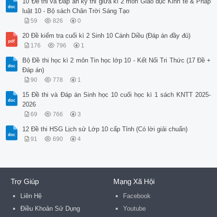
10 Đề thi và Đáp án kỳ thi giữa kì 2 môn Giáo dục Kinh tế & Pháp
luật 10 - Bộ sách Chân Trời Sáng Tạo
59
826
0
20 Đề kiểm tra cuối kì 2 Sinh 10 Cánh Diều (Đáp án đầy đủ)
176
796
1
Bộ Đề thi học kì 2 môn Tin học lớp 10 - Kết Nối Tri Thức (17 Đề +
Đáp án)
90
778
1
15 Đề thi và Đáp án Sinh học 10 cuối học kì 1 sách KNTT 2025-
2026
69
766
3
12 Đề thi HSG Lịch sử Lớp 10 cấp Tỉnh (Có lời giải chuẩn)
91
690
4
Trợ Giúp
Mạng Xã Hội
Liên Hệ
Facebook
Điều Khoản Sử Dụng
Youtube