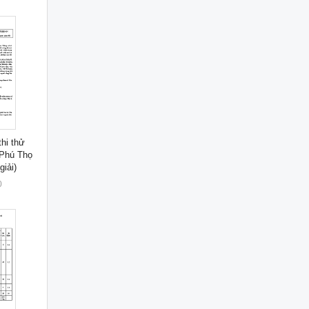
hi thử
Phú Thọ
giải)
0