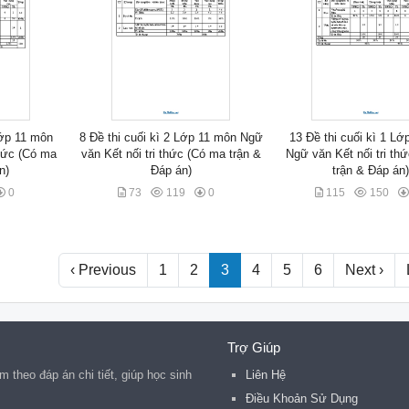
Lớp 11 môn
8 Đề thi cuối kì 2 Lớp 11 môn Ngữ
13 Đề thi cuối kì 1 Lớ
thức (Có ma
văn Kết nối tri thức (Có ma trận &
Ngữ văn Kết nối tri th
n)
Đáp án)
trận & Đáp án
0
73
119
0
115
150
‹ Previous
1
2
3
4
5
6
Next ›
Trợ Giúp
 theo đáp án chi tiết, giúp học sinh
Liên Hệ
Điều Khoản Sử Dụng