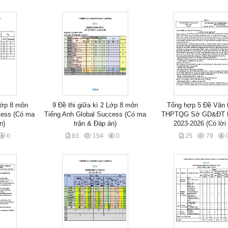
 Lớp 8 môn
9 Đề thi giữa kì 2 Lớp 8 môn
Tổng hợp 5 Đề Văn t
cess (Có ma
Tiếng Anh Global Success (Có ma
THPTQG Sở GD&ĐT 
n)
trận & Đáp án)
2023-2026 (Có lời 
0
83
154
0
25
79