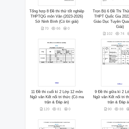
Tổng hợp 8 Đề thi thử tốt nghiệp
Trọn Bộ 6 Đề Thi Thử
THPTQG môn Văn (2023-2026)
THPT Quốc Gia 202
Sở Ninh Bình (Có lời giải)
Giáo Dục Tuyên Qua
Giải)
70
66
0
102
74
11 Đề thi cuối kì 2 Lớp 12 môn
9 Đề thi giữa kì 2 
Ngữ văn Kết nối tri thức (Có ma
Ngữ văn Kết nối tri 
trận & Đáp án)
trận & Đáp á
120
81
0
90
88