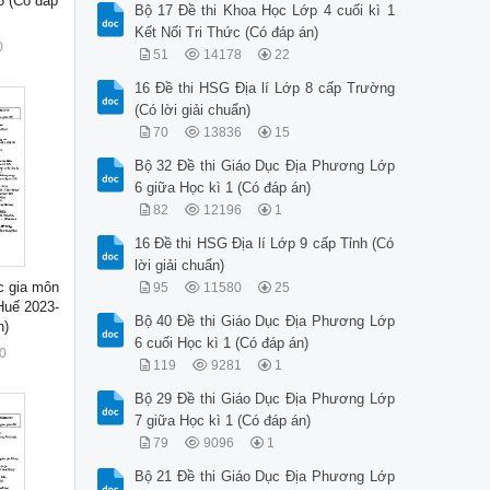
6 (Có đáp
Bộ 17 Đề thi Khoa Học Lớp 4 cuối kì 1
Kết Nối Tri Thức (Có đáp án)
0
51
14178
22
16 Đề thi HSG Địa lí Lớp 8 cấp Trường
(Có lời giải chuẩn)
70
13836
15
Bộ 32 Đề thi Giáo Dục Địa Phương Lớp
6 giữa Học kì 1 (Có đáp án)
82
12196
1
16 Đề thi HSG Địa lí Lớp 9 cấp Tỉnh (Có
lời giải chuẩn)
c gia môn
95
11580
25
Huế 2023-
Bộ 40 Đề thi Giáo Dục Địa Phương Lớp
n)
6 cuối Học kì 1 (Có đáp án)
0
119
9281
1
Bộ 29 Đề thi Giáo Dục Địa Phương Lớp
7 giữa Học kì 1 (Có đáp án)
79
9096
1
Bộ 21 Đề thi Giáo Dục Địa Phương Lớp