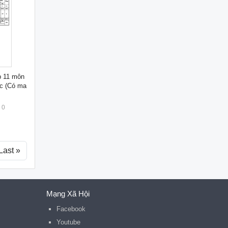
p 11 môn
ức (Có ma
)
0
Last »
Mạng Xã Hội
Facebook
Youtube