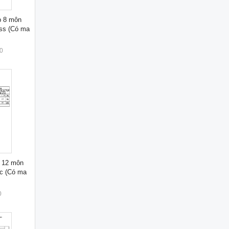
ớp 8 môn
ss (Có ma
)
0
p 12 môn
ức (Có ma
)
0