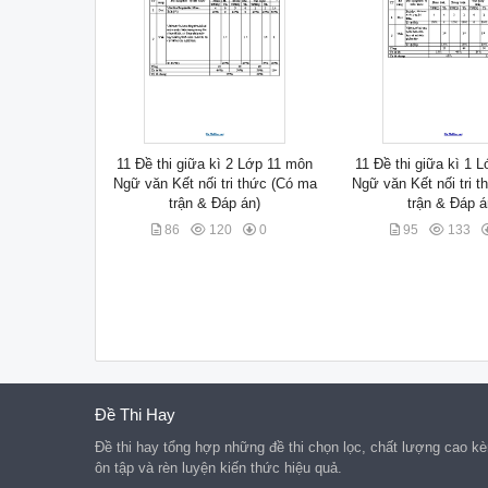
11 Đề thi giữa kì 2 Lớp 11 môn
11 Đề thi giữa kì 1 
Ngữ văn Kết nối tri thức (Có ma
Ngữ văn Kết nối tri 
trận & Đáp án)
trận & Đáp á
86
120
0
95
133
Đề Thi Hay
Đề thi hay tổng hợp những đề thi chọn lọc, chất lượng cao kèm
ôn tập và rèn luyện kiến thức hiệu quả.