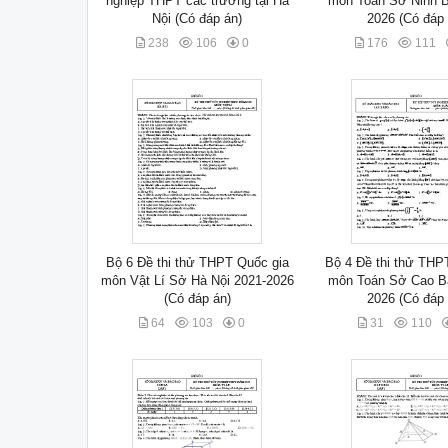
nghiệp THPT các trường tại Hà
môn Toán Sở Ninh B
Nội (Có đáp án)
2026 (Có đáp 
238
106
0
176
111
Bộ 6 Đề thi thử THPT Quốc gia
Bộ 4 Đề thi thử THP
môn Vật Lí Sở Hà Nội 2021-2026
môn Toán Sở Cao B
(Có đáp án)
2026 (Có đáp 
64
103
0
31
110