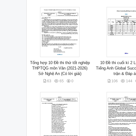
Tổng hợp 10 Đề thi thử tốt nghiệp
10 Đề thi cuối kì 2
THPTQG môn Văn (2021-2026)
Tiếng Anh Global Suc
Sở Nghệ An (Có lời giải)
trận & Đáp á
63
65
0
106
144