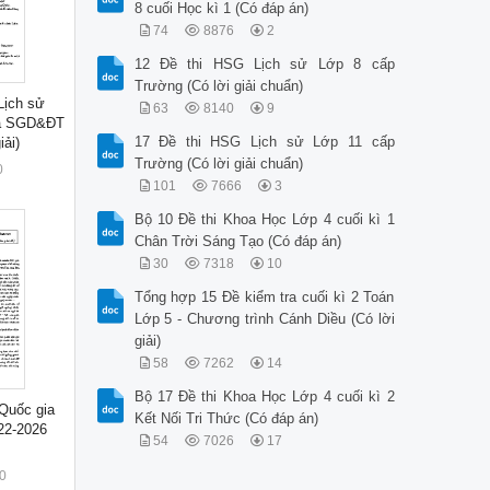
8 cuối Học kì 1 (Có đáp án)
74
8876
2
12 Đề thi HSG Lịch sử Lớp 8 cấp
Trường (Có lời giải chuẩn)
Lịch sử
63
8140
9
a SGD&ĐT
17 Đề thi HSG Lịch sử Lớp 11 cấp
iải)
Trường (Có lời giải chuẩn)
0
101
7666
3
Bộ 10 Đề thi Khoa Học Lớp 4 cuối kì 1
Chân Trời Sáng Tạo (Có đáp án)
30
7318
10
Tổng hợp 15 Đề kiểm tra cuối kì 2 Toán
Lớp 5 - Chương trình Cánh Diều (Có lời
giải)
58
7262
14
Bộ 17 Đề thi Khoa Học Lớp 4 cuối kì 2
Quốc gia
Kết Nối Tri Thức (Có đáp án)
22-2026
54
7026
17
0