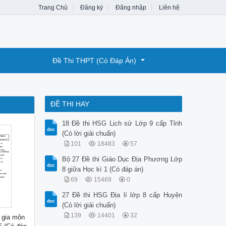
Trang Chủ
Đăng ký
Đăng nhập
Liên hệ
Đề Thi THPT (Có Đáp Án)
ĐỀ THI HAY
18 Đề thi HSG Lịch sử Lớp 9 cấp Tỉnh
(Có lời giải chuẩn)
101
18483
57
Bộ 27 Đề thi Giáo Dục Địa Phương Lớp
8 giữa Học kì 1 (Có đáp án)
69
15469
0
27 Đề thi HSG Địa lí lớp 8 cấp Huyện
(Có lời giải chuẩn)
139
14401
32
 gia môn