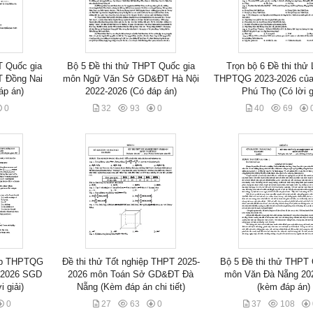
T Quốc gia
Bộ 5 Đề thi thử THPT Quốc gia
Trọn bộ 6 Đề thi thử 
 Đồng Nai
môn Ngữ Văn Sở GD&ĐT Hà Nội
THPTQG 2023-2026 củ
áp án)
2022-2026 (Có đáp án)
Phú Thọ (Có lời g
0
32
93
0
40
69
iệp THPTQG
Đề thi thử Tốt nghiệp THPT 2025-
Bộ 5 Đề thi thử THPT 
-2026 SGD
2026 môn Toán Sở GD&ĐT Đà
môn Văn Đà Nẵng 20
 giải)
Nẵng (Kèm đáp án chi tiết)
(kèm đáp án)
0
27
63
0
37
108