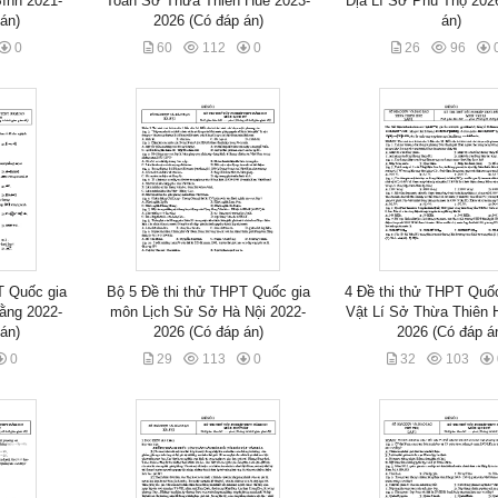
ình 2021-
Toán Sở Thừa Thiên Huế 2023-
Địa Lí Sở Phú Thọ 202
án)
2026 (Có đáp án)
án)
0
60
112
0
26
96
T Quốc gia
Bộ 5 Đề thi thử THPT Quốc gia
4 Đề thi thử THPT Quố
ằng 2022-
môn Lịch Sử Sở Hà Nội 2022-
Vật Lí Sở Thừa Thiên 
án)
2026 (Có đáp án)
2026 (Có đáp á
0
29
113
0
32
103