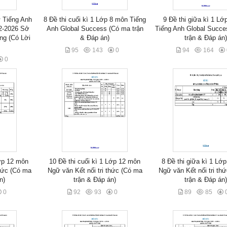
 Tiếng Anh
8 Đề thi cuối kì 1 Lớp 8 môn Tiếng
9 Đề thi giữa kì 1 L
2-2026 Sở
Anh Global Success (Có ma trận
Tiếng Anh Global Succe
ng (Có Lời
& Đáp án)
trận & Đáp án
95
143
0
94
164
0
Lớp 12 môn
10 Đề thi cuối kì 1 Lớp 12 môn
8 Đề thi giữa kì 1 Lớ
thức (Có ma
Ngữ văn Kết nối tri thức (Có ma
Ngữ văn Kết nối tri th
n)
trận & Đáp án)
trận & Đáp án
0
92
93
0
89
85