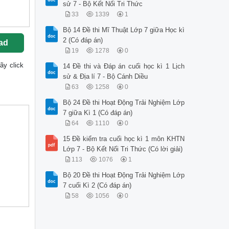
sử 7 - Bộ Kết Nối Tri Thức
33
1339
1
Bộ 14 Đề thi Mĩ Thuật Lớp 7 giữa Học kì
2 (Có đáp án)
ad
19
1278
0
hãy click
14 Đề thi và Đáp án cuối học kì 1 Lịch
sử & Địa lí 7 - Bộ Cánh Diều
63
1258
0
Bộ 24 Đề thi Hoạt Động Trải Nghiệm Lớp
7 giữa Kì 1 (Có đáp án)
64
1110
0
15 Đề kiểm tra cuối học kì 1 môn KHTN
Lớp 7 - Bộ Kết Nối Tri Thức (Có lời giải)
113
1076
1
Bộ 20 Đề thi Hoạt Động Trải Nghiệm Lớp
7 cuối Kì 2 (Có đáp án)
58
1056
0