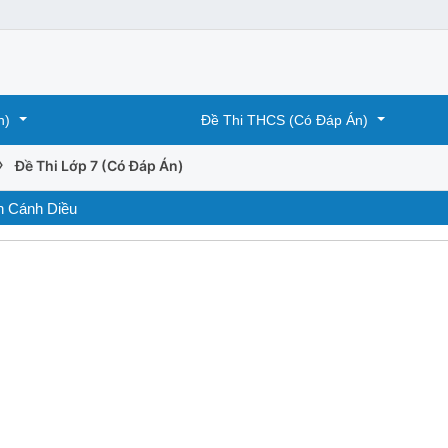
n)
Đề Thi THCS (Có Đáp Án)
›
Đề Thi Lớp 7 (Có Đáp Án)
ch Cánh Diều