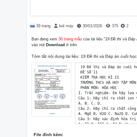
39 trang
bút máy
30/01/2026
375
2
Bạn đang xem
30 trang mẫu
của tài liệu
"19 Đề thi và Đáp
vào nút
Download
ở trên.
Tóm tắt nội dung tài liệu: 19 Đề thi và Đáp án cuối h
 19 Đề thi và Đáp án cuối học kì 2 Hóa học Lớp 7 sách Cánh Diều - DeThiHay.net
 ĐỀ SỐ 11
 KIỂM TRA HỌC KÌ II 
 TRƯỜNG THCS HÀ HUY TẬP MÔN: KHOA HỌC TỰ NHIÊN
 PHÂN MÔN: HÓA HỌC
I. Trắc nghiệm. Em hãy lựa chọn phương án đúng nhất.
Câu 1: Hãy chỉ ra chất ion trong các chất sau: 
A. B. C. D.
Câu 2: Hãy chỉ ra chất cộng hóa trị trong các chất sau: 
A. MgO B. H2O C. Na2O D. CuO
Câu 3: Hãy xác định hóa trị của nguyên tố P trong hợp chất diphosphorus pentoxide P2O5: 
A. II B. III C. IV D. V
Câu 4: CTHH của Aluminium Sulfate (tạo bởi nguyên tố Al và nhóm nguyên tử (SO4): 
A. AL2(SO4)3 B. A2(SO4)3 C. Al2(SO4)3 D. Al2(SO)3
II. Tự luận
Câu 5: (1,5 điểm)
A. (0,5 điểm) Viết CTHH của hợp chất tạo bởi các nguyên tố Potassium và oxygen. Tính KLPT của hợp 
chất đó?
(K = 39; O = 16)
B. (1,0 điểm) Xác định CTHH tạo bởi các nguyên tố Fe và O. Biết trong hợp chất chứa 70% là Fe. Hợp 
chất có KLPT 160 amu. 
 DeThiHay.net 19 Đề thi và Đáp án cuối học kì 2 Hóa học Lớp 7 sách Cánh Diều - DeThiHay.net
 HƯỚNG DẪN CHẤM 
I - Trắc nghiệm
Mỗi câu đúng được 0,25 điểm
 1 2 3 4
 C D A B
II - Tự luận
 Câu hỏi Đáp án Điểm
 5 A. CTHH: K2O 0,25đ
 KLPT K2O: 39.2 + 16 = 94 (amu) 0,25đ
 B. CTDC: FexOy
 %O = 100% - %Fe = 100% - 70% = 30% 0,25đ
 KLPTFe O .%Fe 160.70 0,25đ
 x x y 2
 KLNTFe.100% 56.100
 0,25đ
 KLPTFe O .%O 160.30
 y x y 3
 KLNTO.100% 16.100
 0,25đ
 CTHH: Fe2O3
 DeThiHay.net 19 Đề thi và Đáp án cuối học kì 2 Hóa học Lớp 7 sách Cánh Diều - DeThiHay.net
 ĐỀ SỐ 12
 KIỂM TRA CUỐI HỌC KỲ II
 PHÒNG GDĐT ĐẠI LỘC
 Môn: KHOA HỌC TỰ NHIÊN – Lớp 7
 TRƯỜNG THCS KIM ĐỒNG
 PHÂN MÔN: HÓA HỌC
A. TRẮC NGHIỆM: 
Chọn phương án trả lời đúng rồi ghi ra giấy làm bài: Ví dụ: 1 - A, 2 - B, 
Câu 1. Nhóm nguyên tố nào còn có tên gọi khác là “nhóm Halogen”?
A. Nhóm IA. B. Nhóm VIIIA. C. Nhóm IIA. D. Nhóm VIIA.
Câu 2. Cho mô hình phân tử của khí Ozone như sau:
Khí Ozone là đơn chất hay hợp chất?
A. Đơn chất. B. Hợp chất. C. Tùy điều kiện. D. Chưa xác định được.
Câu 3. Nguyên tử nguyên tố nào sau đây có 8 electron ở lớp ngoài cùng?
A. He (Z = 2). B. Ne (Z = 10). C. Na (Z = 11). D. O (Z = 8).
Câu 4. Khi tham gia tạo liên hết với 3 nguyên tử H (Z = 1), 1 nguyên tử N (Z = 7) sẽ
A. nhường 3 electron cho các nguyên tử H.
B. nhận thêm 3 electron từ các nguyên tử H.
C. góp chung 3 electron để tạo nên 3 cặp electron dùng chung. 
D. không góp chung electron với các nguyên tử H.
Câu 5. Muối ăn là một hợp chất ion. Phát biểu nào sau đây là đúng khi nói về tính chất của muối ăn?
A. là chất lỏng, vị mặn, khó nóng chảy và khó bay hơi.
B. là chất rắn, có vị mặn, khó nóng chảy và dễ bay hơi.
C. là chất khí, khó nóng chảy, khi tan trong nước tạo thành dung dịch dẫn được điện.
D. là chất rắn, khó nóng chảy, khó bay hơi, khi tan trong nước tạo thành dung dịch dẫn được điện.
B. TỰ LUẬN.
Cho số hiệu nguyên tử và khối lượng nguyên tử của một vài nguyên tố trong bảng sau:
 Nguyên tố hóa học H C N O S Cl Ca
 Số hiệu nguyên tử 1 6 7 8 16 17 20
 Khối lượng nguyên tử (amu) 1 12 14 16 32 35,5 40
Câu 6. (1,25 điểm) Phân tích một mẫu khí thải từ một nhà máy, người ta tìm ra được các chất khí sau:
 STT Tên chất Thành phần nguyên tố
 1 Ammonia N + 3H
 2 Carbonic C + 2 O
 3 Ozone 3 O
 DeThiHay.net 19 Đề thi và Đáp án cuối học kì 2 Hóa học Lớp 7 sách Cánh Diều - DeThiHay.net
 4 Nitrogen. 2N
 5 Hydrogen sulfide 2H + S
Em hãy trả lời các câu hỏi sau:
a/ (0,5đ) Trong những chất trên, chất nào là đơn chất, chất nào là hợp chất?
b/ (0,5đ) Trong những chất khí trên, chất nào có khối lượng phân tử lớn hơn 32 amu?
c/ (0,25đ) Hydrogen Sulfide là một chất kh
File đính kèm: