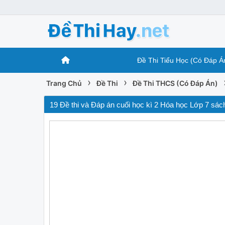
Đề Thi Tiểu Học (Có Đáp Á
›
›
Trang Chủ
Đề Thi
Đề Thi THCS (Có Đáp Án)
19 Đề thi và Đáp án cuối học kì 2 Hóa học Lớp 7 sá