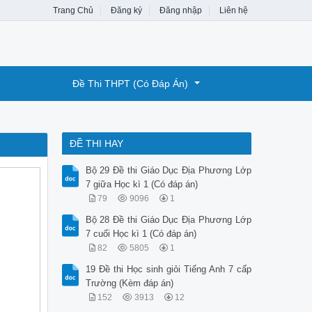
Trang Chủ
Đăng ký
Đăng nhập
Liên hệ
Đề Thi THPT (Có Đáp Án)
ĐỀ THI HAY
Bộ 29 Đề thi Giáo Dục Địa Phương Lớp
7 giữa Học kì 1 (Có đáp án)
79
9096
1
Bộ 28 Đề thi Giáo Dục Địa Phương Lớp
7 cuối Học kì 1 (Có đáp án)
82
5805
1
19 Đề thi Học sinh giỏi Tiếng Anh 7 cấp
Trường (Kèm đáp án)
152
3913
12