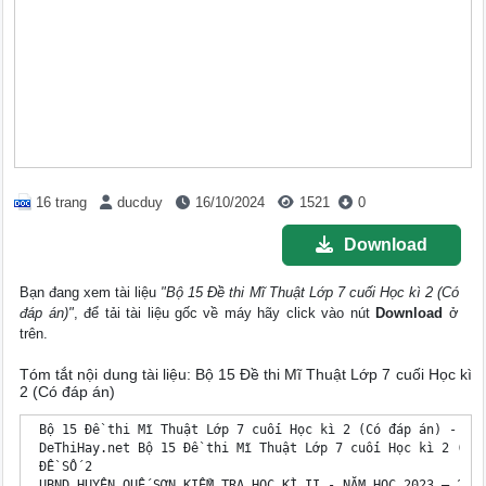
16 trang
ducduy
16/10/2024
1521
0
Download
Bạn đang xem tài liệu
"Bộ 15 Đề thi Mĩ Thuật Lớp 7 cuối Học kì 2 (Có
đáp án)"
, để tải tài liệu gốc về máy hãy click vào nút
Download
ở
trên.
Tóm tắt nội dung tài liệu: Bộ 15 Đề thi Mĩ Thuật Lớp 7 cuối Học kì
2 (Có đáp án)
 Bộ 15 Đề thi Mĩ Thuật Lớp 7 cuối Học kì 2 (Có đáp án) - DeT
 DeThiHay.net Bộ 15 Đề thi Mĩ Thuật Lớp 7 cuối Học kì 2 (Có 
 ĐỀ SỐ 2

 UBND HUYỆN QUẾ SƠN KIỂM TRA HỌC KÌ II - NĂM HỌC 2023 – 2024