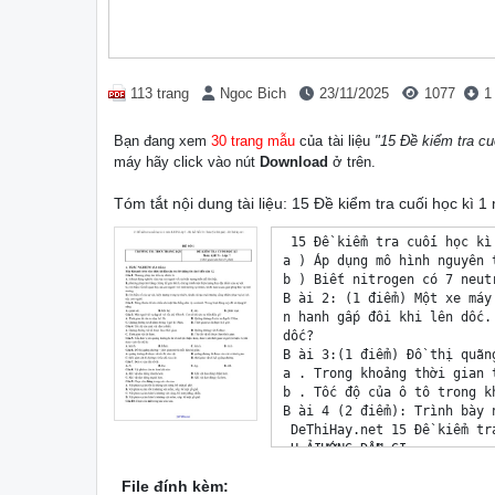
113 trang
Ngoc Bich
23/11/2025
1077
1
Bạn đang xem
30 trang mẫu
của tài liệu
"15 Đề kiểm tra cu
máy hãy click vào nút
Download
ở trên.
Tóm tắt nội dung tài liệu: 15 Đề kiểm tra cuối học kì 
 15 Đề kiểm tra cuối học kì 1 môn KHTN Lớp 7 - Bộ Kết Nối Tri Thức (Có lời giải) - DeThiHay.net
a ) Áp dụng mô hình nguyên tử của Bo, mô tả cấu tạo của nguyên tử nitrogen.
b ) Biết nitrogen có 7 neutron trong hạt nhân. Tính khối lượng nguyên tử nitrogen.
B ài 2: (1 điểm) Một xe máy lên dốc với tốc độ 16 km/h, khi xuống lại dốc đó, xe máy này chuyển động
n hanh gấp đôi khi lên dốc. Tính tốc độ trung bình của xe máy trong cả hai đoạn đường lên dốc và xuống
dốc?
B ài 3:(1 điểm) Đồ thị quãng đường – thời gian của một xe ô tô được biểu diễn như sau:
a . Trong khoảng thời gian từ 0,1 h đến 0,5 h xe ô tô trên đi được bao xa?
b . Tốc độ của ô tô trong khoảng từ 0,2 h đến 0,6 h là
B ài 4 (2 điểm): Trình bày những đặc điểm của lá cây thích nghi với chức năng quang hợp.
 DeThiHay.net 15 Đề kiểm tra cuối học kì 1 môn KHTN Lớp 7 - Bộ Kết Nối Tri Thức (Có lời giải) - DeThiHay.net
 H ẢIƯỚNG DẪN GI
P hần I: Trắc nghiệm
Câu 1:
Đáp án đúng là: C
C ác thao tác: “Chuẩn bị các mẫu vật, dụng cụ thí nghiệm; Lập phương án thí nghiệm” nằm ở bước lập kế
h oạch kiểm tra dự đoán.
Câu 2:
Đáp án đúng là: D
B ình chia độ được sử dụng để đo thể tích.
Câu 3:
Đáp án đúng là: C
Qởỏ. uan sát mô hình nguyên tử carbon thấy carbon có 6 electron lớp v
⇒M à trong nguyên tử, số proton = số electron Carbon có 6 proton trong hạt nhân. Vậy carbon có số đơn
v ị điện tích hạt nhân = số proton = 6.
Câu 4:
Đáp án đúng là: D
T ốc độ đi bộ trung bình của Hoàng là v = s/t =4 km/h.
T ốc độ đi xe đạp trung bình của Hoàng là v = s/t = 14,4 km/h = 4 m/s
Câu 5:
Đáp án đúng là: C
K hi đo tốc độ của một vật sử dụng đồng hồ đo thời gian hiện số dùng cổng quang điện thì ta phải chỉnh
đ ồng hồ về chế độ Mode A↔B
Câu 6:
Đáp án đúng là: D
A , B, C đều xác định được trên đồ thị quãng đường – thời gian.
Câu 7:
Đáp án đúng là: A
Đ ể đảm bảo an toàn cho các phương tiện tham gia giao thông thì tốc độ lưu thông càng cao thì khoảng
c ách an toàn tối thiểu giữa hai xe càng lớn.
Câu 8:
Đáp án đúng là: A
Đổi 80 km/h = 683,6=1709683,6=1709 m/s
Khoảng cách an toàn của xe theo quy tắc “3 giây’’ là
 s = v.t = 170.9.3 = 56,67m
Câu 9:
Đáp án đúng là: C
C . Sai. Trao đổi chất là quá trình sinh vật lấy các chất từ môi trường, biến chúng thành các chất cần thiết
c ho cơ thể và tạo năng lượng cung cấp cho các hoạt động sống, đồng thời trả lại cho môi trường các chất
tảh i.
Câu 10:
 DeThiHay.net 15 Đề kiểm tra cuối học kì 1 môn KHTN Lớp 7 - Bộ Kết Nối Tri Thức (Có lời giải) - DeThiHay.net
Đáp án đúng là: A
Pợhương trình tổng quát của quá trình quang h p:
→ Sản phẩm của quá trình quang hợp là glucose và oxygen.
Câu 11:
Đáp án đúng là: D
M ở ột số yếu tố chủ yếu ảnh hưởng tới quá trình quang hợp thực vật là: nước, ánh sáng, khí carbon dioxide
v à nhiệt độ.
Câu 12:
Đáp án đúng là: B
P hương trình tổng quát của hô hấp tế bào là:
G→ lucose + Oxygen Carbon dioxide + Nước + Năng lượng (ATP)
→ Nguyên liệu của quá trình hô hấp tế b
File đính kèm: