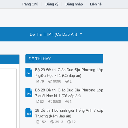
Trang Chủ
Đăng ký
Đăng nhập
Liên hệ
Đề Thi THPT (Có Đáp Án)
ĐỀ THI HAY
Bộ 29 Đề thi Giáo Dục Địa Phương Lớp
7 giữa Học kì 1 (Có đáp án)
79
9096
1
Bộ 28 Đề thi Giáo Dục Địa Phương Lớp
7 cuối Học kì 1 (Có đáp án)
82
5805
1
19 Đề thi Học sinh giỏi Tiếng Anh 7 cấp
Trường (Kèm đáp án)
152
3913
12