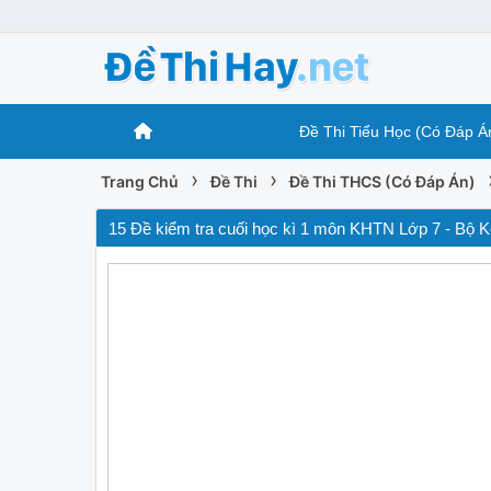
Đề Thi Tiểu Học (Có Đáp Á
›
›
Trang Chủ
Đề Thi
Đề Thi THCS (Có Đáp Án)
15 Đề kiểm tra cuối học kì 1 môn KHTN Lớp 7 - Bộ Kết