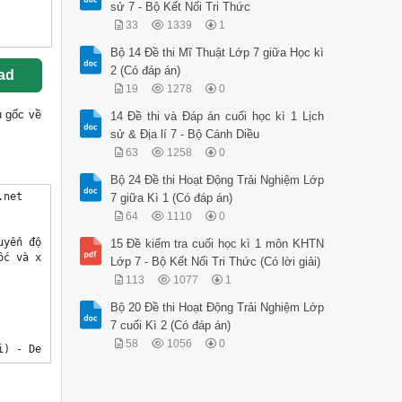
sử 7 - Bộ Kết Nối Tri Thức
33
1339
1
Bộ 14 Đề thi Mĩ Thuật Lớp 7 giữa Học kì
2 (Có đáp án)
ad
19
1278
0
ệu gốc về
14 Đề thi và Đáp án cuối học kì 1 Lịch
sử & Địa lí 7 - Bộ Cánh Diều
63
1258
0
Bộ 24 Đề thi Hoạt Động Trải Nghiệm Lớp
ng sắt để sản xuất gang và thép. Carbon dưới 1đ
 (2đ)
 d ạng than chì được sử dụng như là các thanh điều tiết neutron trong các lò phản ứng hạt
 n hân. Graphit carbon trong dạng bột, bánh được sử dụng như là than để đun nấu, bột màu
 t rong mỹ thuật và các sử dụng khác.
 a . Khối lượng phân tử của CaCO3 bằng: 40 + 12+ (16.3) = 100 (amu) 0,5đ
 - Phần trăm khối lượng các 
7 giữa Kì 1 (Có đáp án)
64
1110
0
15 Đề kiểm tra cuối học kì 1 môn KHTN
Lớp 7 - Bộ Kết Nối Tri Thức (Có lời giải)
113
1077
1
Bộ 20 Đề thi Hoạt Động Trải Nghiệm Lớp
7 cuối Kì 2 (Có đáp án)
58
1056
0