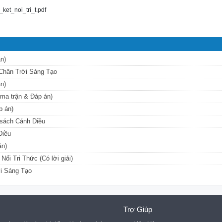
et_noi_tri_t.pdf
n)
 Chân Trời Sáng Tạo
n)
 ma trận & Đáp án)
p án)
 sách Cánh Diều
Diều
ận)
ối Tri Thức (Có lời giải)
ời Sáng Tạo
Trợ Giúp