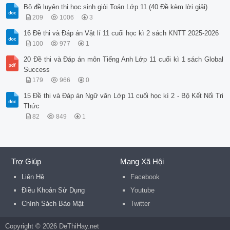
Bộ đề luyện thi học sinh giỏi Toán Lớp 11 (40 Đề kèm lời giải)
209
1006
3
16 Đề thi và Đáp án Vật lí 11 cuối học kì 2 sách KNTT 2025-2026
100
977
1
20 Đề thi và Đáp án môn Tiếng Anh Lớp 11 cuối kì 1 sách Global
Success
179
966
0
15 Đề thi và Đáp án Ngữ văn Lớp 11 cuối học kì 2 - Bộ Kết Nối Tri
Thức
82
849
1
Trợ Giúp
Mạng Xã Hội
Liên Hệ
Facebook
Điều Khoản Sử Dụng
Youtube
Chính Sách Bảo Mật
Twitter
Copyright © 2026 DeThiHay.net