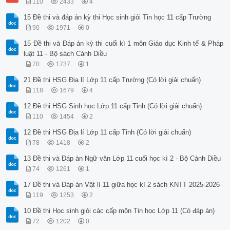
110
2433
4
15 Đề thi và đáp án kỳ thi Học sinh giỏi Tin học 11 cấp Trường
90
1971
0
15 Đề thi và Đáp án kỳ thi cuối kì 1 môn Giáo dục Kinh tế & Pháp
luật 11 - Bộ sách Cánh Diều
70
1737
1
21 Đề thi HSG Địa lí Lớp 11 cấp Trường (Có lời giải chuẩn)
118
1679
4
12 Đề thi HSG Sinh học Lớp 11 cấp Tỉnh (Có lời giải chuẩn)
110
1454
2
12 Đề thi HSG Địa lí Lớp 11 cấp Tỉnh (Có lời giải chuẩn)
78
1418
2
13 Đề thi và Đáp án Ngữ văn Lớp 11 cuối học kì 2 - Bộ Cánh Diều
74
1261
1
17 Đề thi và Đáp án Vật lí 11 giữa học kì 2 sách KNTT 2025-2026
119
1253
2
10 Đề thi Học sinh giỏi các cấp môn Tin học Lớp 11 (Có đáp án)
72
1202
0