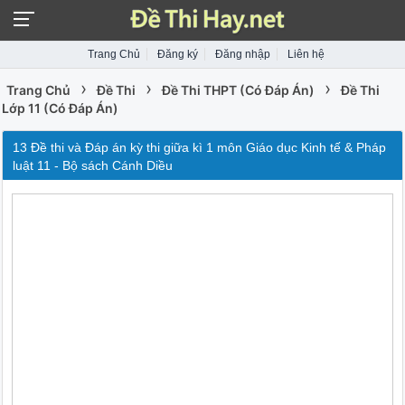
Trang Chủ
Đăng ký
Đăng nhập
Liên hệ
›
›
›
Trang Chủ
Đề Thi
Đề Thi THPT (Có Đáp Án)
Đề Thi
Lớp 11 (Có Đáp Án)
13 Đề thi và Đáp án kỳ thi giữa kì 1 môn Giáo dục Kinh tế & Pháp
luật 11 - Bộ sách Cánh Diều