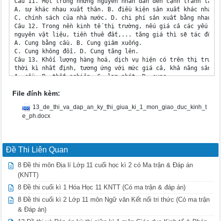
File đính kèm:
13_de_thi_va_dap_an_ky_thi_giua_ki_1_mon_giao_duc_kinh_t
e_ph.docx
Đề Thi Liên Quan
8 Đề thi môn Địa lí Lớp 11 cuối học kì 2 có Ma trận & Đáp án
(KNTT)
8 Đề thi cuối kì 1 Hóa Học 11 KNTT (Có ma trận & đáp án)
8 Đề thi cuối kì 2 Lớp 11 môn Ngữ văn Kết nối tri thức (Có ma trận
& Đáp án)