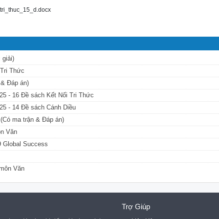
ri_thuc_15_d.docx
 giải)
 Tri Thức
 & Đáp án)
25 - 16 Đề sách Kết Nối Tri Thức
25 - 14 Đề sách Cánh Diều
 (Có ma trận & Đáp án)
ôn Văn
9 Global Success
i môn Văn
Trợ Giúp