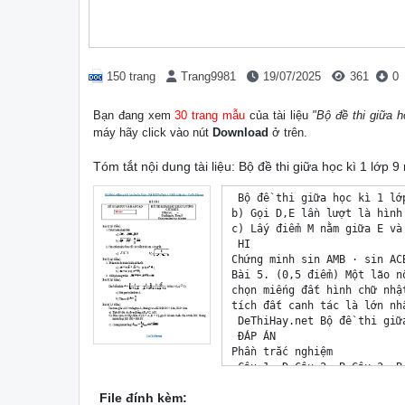
150 trang
Trang9981
19/07/2025
361
0
Bạn đang xem
30 trang mẫu
của tài liệu
"Bộ đề thi giữa 
máy hãy click vào nút
Download
ở trên.
Tóm tắt nội dung tài liệu: Bộ đề thi giữa học kì 1 lớp
 Bộ đề thi giữa học kì 1 lớp 9 môn Toán - Kết Nối Tri Thức (15 Đề có đáp án) - DeThiHay.net
b) Gọi D,E lần lượt là hình chiếu của điểm H trên AB,AC. Chứng minh BD ⋅ DA + CE ⋅ EA = AH2.
c) Lấy điểm M nằm giữa E và C , kẻ AI vuông góc với MB tại I .
 HI
Chứng minh sin AMB ⋅ sin ACB = CM.
Bài 5. (0,5 điểm) Một lão nông chia đất cho con trai để người con canh tác riêng, biết rằng người con sẽ được 
chọn miếng đất hình chữ nhật có chu vi 800 m . Hỏi anh ta phải chọn mảnh đất có kích thước như thế nào để diện 
tích đất canh tác là lớn nhất.
 DeThiHay.net Bộ đề thi giữa học kì 1 lớp 9 môn Toán - Kết Nối Tri Thức (15 Đề có đáp án) - DeThiHay.net
 ĐÁP ÁN
Phần trắc nghiệm
 Câu 1: D Câu 2: B Câu 3: B Câu 4: C Câu 5: D Câu 6: B
 Câu 7: B Câu 8: A Câu 9: A Câu 10: C Câu 11: D Câu 12: D
Câu 1: Trong các phương trình sau, phương trình nào không phải là phương trình bậc nhất hai ẩn?
A. 2x + 3y = 5.
B. 0x + 2y = 8.
C. 2x ― 0y = 5.
D. 0x ― 0y = 6.
Phương pháp
Phương trình bậc nhất hai ẩn x và y là hệ thức dạng ax + by = c, trong đó a,b và c là các số đã biết (a ≠ 0 hoặc 
b ≠ 0 ).
Lời giải
Phương trình 0 ―0 = 6 là phương trình bậc nhất vì hệ số = = 0.
Đáp án D.
 2 + = 2
Câu 2: Hệ phương trình + = 1 có nghiệm là:
A. ( ; ) = (0;0).
B. ( ; ) = (1;0).
C. ( ; ) = (1;1).
D. ( ; ) = ( ― 1; ― 1).
Phương pháp
Hệ phương trình có nghiệm là cặp số ( 0; 0) nếu ( 0; 0) là nghiệm của hai phương trình của hệ.
Lời giải
 2 + = 2 2.1 + 0 = 2
Hệ phương trình + = 1 có nghiệm là ( ; ) = (1;0) vì 1 + 0 = 1 .
Đáp án B.
Câu 3: Người ta cần chở một số lượng hàng. Nếu xếp vào mỗi xe 12 tấn thì thừa 3 tấn, nếu xếp vào mỗi xe 15 tấn 
thì có thể chở thêm 12 tấn nữa. Gọi là số hàng cần vận chuyển và là số xe tham gia chở hàng. Hệ phương trình 
thỏa mãn là:
 + 12 = 3
A. ― 15 = 12.
 DeThiHay.net Bộ đề thi giữa học kì 1 lớp 9 môn Toán - Kết Nối Tri Thức (15 Đề có đáp án) - DeThiHay.net
 ― 12 = 3
B. ― + 15 = 12.
 ― 12 = 3
C. + 15 = 12.
 + 12 = 3
D. ― + 15 = 12.
Phương pháp
Dựa vào đề bài để viết hệ phương trình thỏa mãn đề bài.
Lời giải
Vì nếu xếp mỗi xe 12 tấn thì thừa 3 tấn nên ta có phương trình ―12 = 3.
Vì nếu xếp vào mỗi xe 15 tấn thì có thể chở thêm 12 tấn nữa nên ta có phương trình 15 ― = 12 hay 
 ― +15 = 12.
 ― 12 = 3
Vậy hệ phương trình thỏa mãn là ― + 15 = 12.
Đáp án B.
Câu 4: Biến đổi phương trình 2 ―4 +3 = 0 về phương trình tích, ta được:
A. ( +1)( ―3) = 0.
B. ( +1)( +3) = 0.
C. ( ―1)( ―3) = 0.
D. ( ―1)( +3) = 0.
Phương pháp
Phân tích vế trái thành nhân tử để biến đổi phương trình về phương trình tích.
Lời giải
Ta có:
 2 ― 4 + 3 = 0
 2 ― ― 3 + 3 = 0
( 2 ― ) ― (3 ― 3) = 0
 ( ― 1) ― 3( ― 1) = 0
 ( ― 3)( ― 1) = 0
Đáp án C.
Câu 5: Hệ thức 2 ≤ +1 là một bất đẳng thức và
A. +1 là vế trái, 2 là vế phải.
B. +1 là vế trước, 2 là vế sau.
C. +1 là vế sau, 2 là vế trước.
D. 2 là vế trái, +1 là vế phải.
Phương pháp
 DeThiHay.net Bộ đề thi giữa học kì 1 lớp 9 môn Toán - Kết Nối Tri Thức (15 Đề có đáp án) - DeThiHay.net
Ta gọi hệ thức dạng > (hay < , ≥ , ≤ ) là bất đẳng thức và gọi a là vế trái, b là vế phải của bất đẳn
File đính kèm: