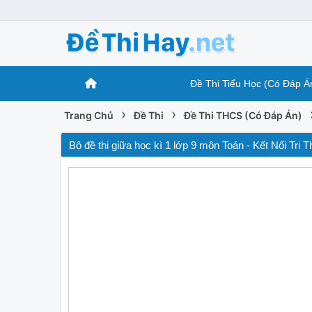
Đề Thi Tiểu Học (Có Đáp Á
›
›
Trang Chủ
Đề Thi
Đề Thi THCS (Có Đáp Án)
Bộ đề thi giữa học kì 1 lớp 9 môn Toán - Kết Nối Tri 