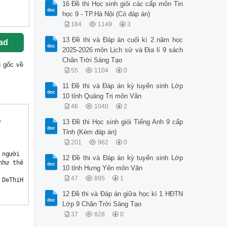
16 Đề thi Học sinh giỏi các cấp môn Tin
học 9 - TP.Hà Nội (Có đáp án)
184
1149
3
13 Đề thi và Đáp án cuối kì 2 năm học
ad
2025-2026 môn Lịch sử và Địa lí 9 sách
Chân Trời Sáng Tạo
ệu gốc về
55
1104
0
11 Đề thi và Đáp án kỳ tuyển sinh Lớp
10 tỉnh Quảng Trị môn Văn
46
1040
2
13 Đề thi Học sinh giỏi Tiếng Anh 9 cấp
Tỉnh (Kèm đáp án)
201
962
0
12 Đề thi và Đáp án kỳ tuyển sinh Lớp
10 tỉnh Hưng Yên môn Văn
47
895
1
12 Đề thi và Đáp án giữa học kì 1 HĐTN
Lớp 9 Chân Trời Sáng Tạo
37
828
0