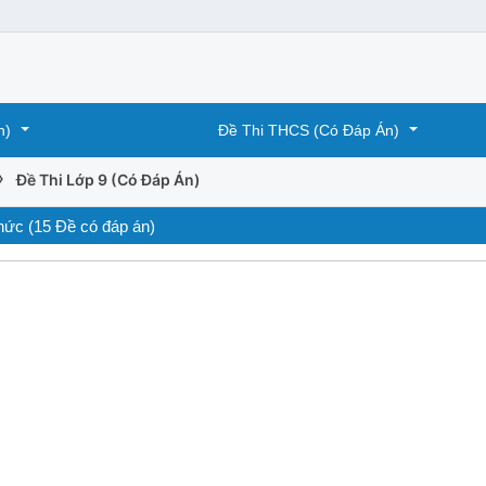
n)
Đề Thi THCS (Có Đáp Án)
›
Đề Thi Lớp 9 (Có Đáp Án)
Thức (15 Đề có đáp án)