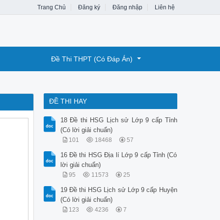
Trang Chủ
Đăng ký
Đăng nhập
Liên hệ
Đề Thi THPT (Có Đáp Án)
ĐỀ THI HAY
18 Đề thi HSG Lịch sử Lớp 9 cấp Tỉnh
(Có lời giải chuẩn)
101
18468
57
16 Đề thi HSG Địa lí Lớp 9 cấp Tỉnh (Có
lời giải chuẩn)
95
11573
25
19 Đề thi HSG Lịch sử Lớp 9 cấp Huyện
(Có lời giải chuẩn)
123
4236
7