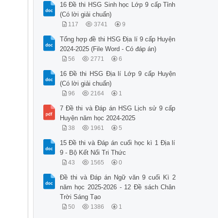
16 Đề thi HSG Sinh học Lớp 9 cấp Tỉnh
(Có lời giải chuẩn)
117
3741
9
Tổng hợp đề thi HSG Địa lí 9 cấp Huyện
2024-2025 (File Word - Có đáp án)
56
2771
6
16 Đề thi HSG Địa lí Lớp 9 cấp Huyện
(Có lời giải chuẩn)
96
2164
1
7 Đề thi và Đáp án HSG Lịch sử 9 cấp
Huyện năm học 2024-2025
38
1961
5
15 Đề thi và Đáp án cuối học kì 1 Địa lí
9 - Bộ Kết Nối Tri Thức
43
1565
0
Đề thi và Đáp án Ngữ văn 9 cuối Kì 2
năm học 2025-2026 - 12 Đề sách Chân
Trời Sáng Tạo
50
1386
1