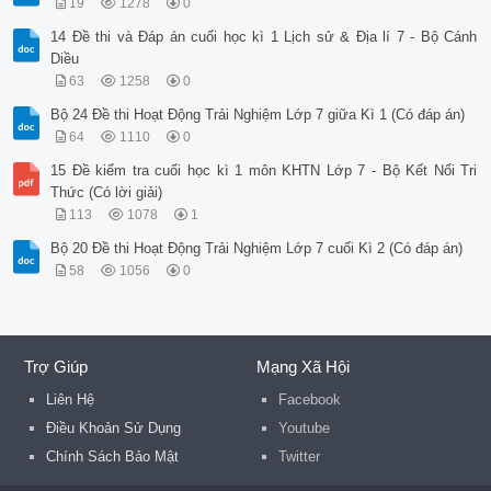
19
1278
0
14 Đề thi và Đáp án cuối học kì 1 Lịch sử & Địa lí 7 - Bộ Cánh
Diều
63
1258
0
Bộ 24 Đề thi Hoạt Động Trải Nghiệm Lớp 7 giữa Kì 1 (Có đáp án)
64
1110
0
15 Đề kiểm tra cuối học kì 1 môn KHTN Lớp 7 - Bộ Kết Nối Tri
Thức (Có lời giải)
113
1078
1
Bộ 20 Đề thi Hoạt Động Trải Nghiệm Lớp 7 cuối Kì 2 (Có đáp án)
58
1056
0
Trợ Giúp
Mạng Xã Hội
Liên Hệ
Facebook
Điều Khoản Sử Dụng
Youtube
Chính Sách Bảo Mật
Twitter