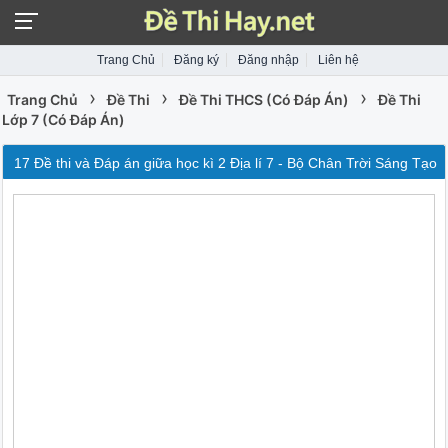
Trang Chủ
Đăng ký
Đăng nhập
Liên hệ
›
›
›
Trang Chủ
Đề Thi
Đề Thi THCS (Có Đáp Án)
Đề Thi
Lớp 7 (Có Đáp Án)
17 Đề thi và Đáp án giữa học kì 2 Địa lí 7 - Bộ Chân Trời Sáng Tạo