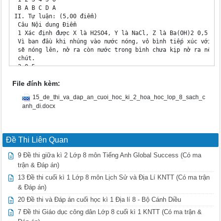
File đính kèm:
15_de_thi_va_dap_an_cuoi_hoc_ki_2_hoa_hoc_lop_8_sach_c
anh_di.docx
Đề Thi Liên Quan
9 Đề thi giữa kì 2 Lớp 8 môn Tiếng Anh Global Success (Có ma
trận & Đáp án)
13 Đề thi cuối kì 1 Lớp 8 môn Lịch Sử và Địa Lí KNTT (Có ma trận
& Đáp án)
20 Đề thi và Đáp án cuối học kì 1 Địa lí 8 - Bộ Cánh Diều
7 Đề thi Giáo dục công dân Lớp 8 cuối kì 1 KNTT (Có ma trận &