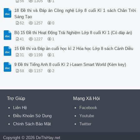
56
1305
1
18 Đề thi và Đáp án Công nghệ Lớp 8 cuối Kì 1 sách Chân Trời
Sáng Tạo
62
1257
0
Bộ 15 Đề thi Hoạt Động Trải Nghiệm Lớp 8 cuối Kì 1 (Có đáp án)
41
1227
1
15 Đề thi và Đáp án cuối học kì 2 Hóa học Lớp 8 sách Cánh Diều
31
1198
1
9 Đề thi Tiếng Anh 8 cuối Kì 2 i-Learn Smart World (Kèm key)
68
1157
2
Trợ Giúp
Mạng Xã Hội
Liên Hệ
Facebook
Điều Khoản Sử Dụng
Youtube
Chính Sách Bảo Mật
Twitter
Copyright © 2026 DeThiHay.net