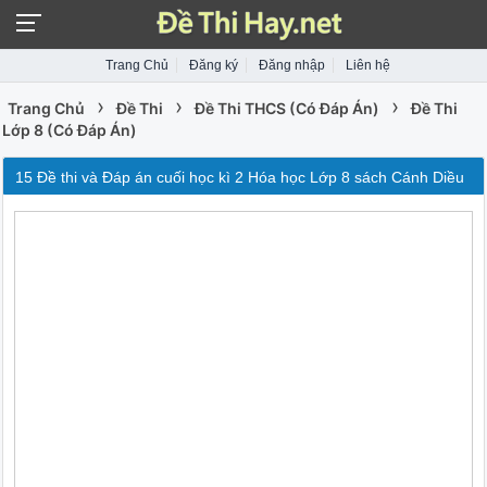
Trang Chủ
Đăng ký
Đăng nhập
Liên hệ
›
›
›
Trang Chủ
Đề Thi
Đề Thi THCS (Có Đáp Án)
Đề Thi
Lớp 8 (Có Đáp Án)
15 Đề thi và Đáp án cuối học kì 2 Hóa học Lớp 8 sách Cánh Diều