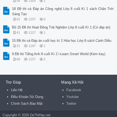
56
1305
1
18 Đề thi và Đáp án Công nghệ Lớp 8 cuối Kì 1 sách Chân Trời
Sáng Tạo
62
1257
0
Bộ 15 Đề thi Hoạt Động Trải Nghiệm Lớp 8 cuối Kì 1 (Có đáp án)
41
1227
1
15 Đề thi và Đáp án cuối học kì 2 Hóa học Lớp 8 sách Cánh Diều
31
1197
1
9 Đề thi Tiếng Anh 8 cuối Kì 2 i-Learn Smart World (Kèm key)
68
1157
2
Trợ Giúp
Mạng Xã Hội
Liên Hệ
Facebook
Điều Khoản Sử Dụng
Youtube
Chính Sách Bảo Mật
Twitter
Copyright © 2026 DeThiHay.net