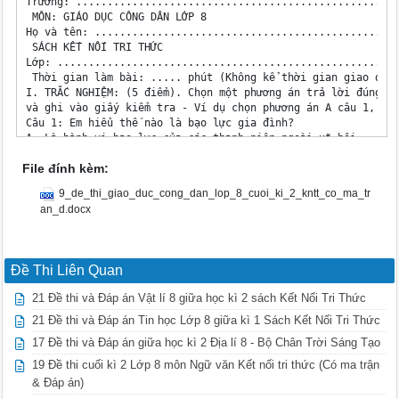
File đính kèm:
9_de_thi_giao_duc_cong_dan_lop_8_cuoi_ki_2_kntt_co_ma_tr
an_d.docx
Đề Thi Liên Quan
21 Đề thi và Đáp án Vật lí 8 giữa học kì 2 sách Kết Nối Tri Thức
21 Đề thi và Đáp án Tin học Lớp 8 giữa kì 1 Sách Kết Nối Tri Thức
17 Đề thi và Đáp án giữa học kì 2 Địa lí 8 - Bộ Chân Trời Sáng Tạo
19 Đề thi cuối kì 2 Lớp 8 môn Ngữ văn Kết nối tri thức (Có ma trận
& Đáp án)