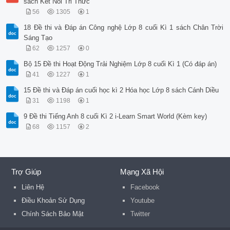
sách Kết Nối Tri Thức
56
1305
1
18 Đề thi và Đáp án Công nghệ Lớp 8 cuối Kì 1 sách Chân Trời
Sáng Tạo
62
1257
0
Bộ 15 Đề thi Hoạt Động Trải Nghiệm Lớp 8 cuối Kì 1 (Có đáp án)
41
1227
1
15 Đề thi và Đáp án cuối học kì 2 Hóa học Lớp 8 sách Cánh Diều
31
1198
1
9 Đề thi Tiếng Anh 8 cuối Kì 2 i-Learn Smart World (Kèm key)
68
1157
2
Trợ Giúp
Mạng Xã Hội
Liên Hệ
Facebook
Điều Khoản Sử Dụng
Youtube
Chính Sách Bảo Mật
Twitter