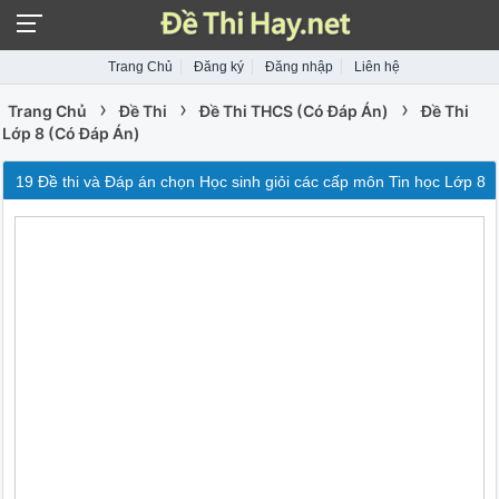
Trang Chủ
Đăng ký
Đăng nhập
Liên hệ
›
›
›
Trang Chủ
Đề Thi
Đề Thi THCS (Có Đáp Án)
Đề Thi
Lớp 8 (Có Đáp Án)
19 Đề thi và Đáp án chọn Học sinh giỏi các cấp môn Tin học Lớp 8