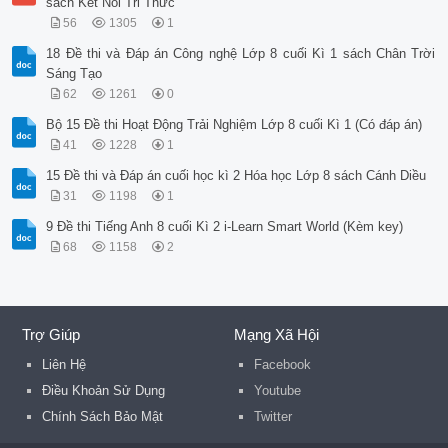
sách Kết Nối Tri Thức
56
1305
1
18 Đề thi và Đáp án Công nghệ Lớp 8 cuối Kì 1 sách Chân Trời
Sáng Tạo
62
1261
0
Bộ 15 Đề thi Hoạt Động Trải Nghiệm Lớp 8 cuối Kì 1 (Có đáp án)
41
1228
1
15 Đề thi và Đáp án cuối học kì 2 Hóa học Lớp 8 sách Cánh Diều
31
1198
1
9 Đề thi Tiếng Anh 8 cuối Kì 2 i-Learn Smart World (Kèm key)
68
1158
2
Trợ Giúp
Mạng Xã Hội
Liên Hệ
Facebook
Điều Khoản Sử Dụng
Youtube
Chính Sách Bảo Mật
Twitter