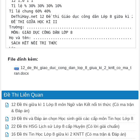
File đính kèm:
12_de_thi_giao_duc_cong_dan_lop_8_giua_ki_2_kntt_co_ma_t
ran.docx
Đề Thi Liên Quan
12 Đề thi giữa kì 1 Lớp 8 môn Ngữ văn Kết nối tri thức (Có ma trận
& Đáp án)
19 Đề thi và Đáp án chọn Học sinh giỏi các cấp môn Tin học Lớp 8
22 Đề thi HSG Lịch sử Lớp 8 cấp Huyện (Có lời giải chuẩn)
16 Đề thi Tin Học Lớp 8 giữa kì 2 KNTT (Có ma trận & Đáp án)