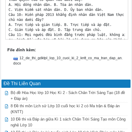
File đính kèm:
12_de_thi_gdktpl_lop_10_cuoi_ki_2_kntt_co_ma_tran_dap_an.
docx
Đề Thi Liên Quan
Bộ đề Hóa Học lớp 10 Học Kì 2 - Sách Chân Trời Sáng Tạo (18 đề
+ Đáp án)
8 Đề thi môn Lịch sử Lớp 10 cuối học kì 2 có Ma trận & Đáp án
(KNTT)
10 Đề thi và Đáp án giữa Kì 1 sách Chân Trời Sáng Tạo môn Công
nghệ Lớp 10