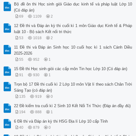
Bộ đề ôn thi Học sinh giỏi Giáo dục kinh tế và pháp luật Lớp 10
(Có đáp án)
69
1109
2
12 Đề thi và Đáp án kỳ thi cuối kì 1 môn Giáo dục Kinh tế & Pháp
luật 10 - Bộ sách Kết nối tri thức
53
1018
2
11 Đề thi và Đáp án Sinh học 10 cuối học kì 1 sách Cánh Diều
2025-2026
55
952
1
15 Đề thi Học sinh giỏi các cấp môn Tin học Lớp 10 (Có đáp án)
91
930
1
Trọn bộ 17 Đề thi cuối kì 2 Lớp 10 môn Vật lí theo sách Chân Trời
Sáng Tạo (có đáp án)
135
919
0
22 Đề kiểm tra cuối kì 2 Sinh 10 Kết Nối Tri Thức (Đáp án đầy đủ)
194
888
1
6 Đề thi và Đáp án kỳ thi HSG Địa lí Lớp 10 cấp Tỉnh
40
879
0