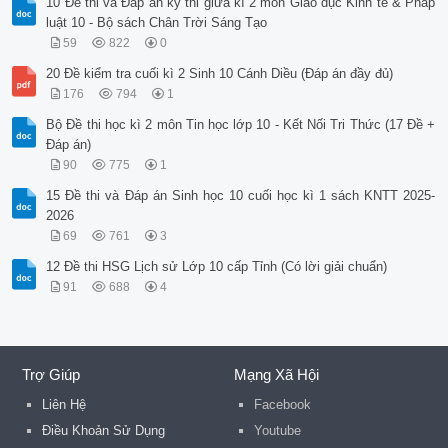
10 Đề thi và Đáp án kỳ thi giữa kì 2 môn Giáo dục Kinh tế & Pháp
luật 10 - Bộ sách Chân Trời Sáng Tạo
59
822
0
20 Đề kiểm tra cuối kì 2 Sinh 10 Cánh Diều (Đáp án đầy đủ)
176
794
1
Bộ Đề thi học kì 2 môn Tin học lớp 10 - Kết Nối Tri Thức (17 Đề +
Đáp án)
90
775
1
15 Đề thi và Đáp án Sinh học 10 cuối học kì 1 sách KNTT 2025-
2026
69
761
3
12 Đề thi HSG Lịch sử Lớp 10 cấp Tỉnh (Có lời giải chuẩn)
91
688
4
Trợ Giúp
Mạng Xã Hội
Liên Hệ
Facebook
Điều Khoản Sử Dụng
Youtube