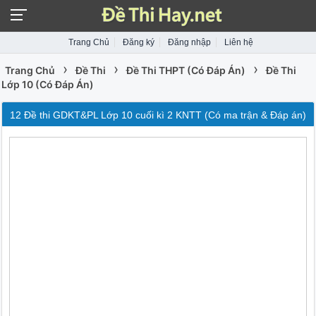
Trang Chủ
Đăng ký
Đăng nhập
Liên hệ
›
›
›
Trang Chủ
Đề Thi
Đề Thi THPT (Có Đáp Án)
Đề Thi
Lớp 10 (Có Đáp Án)
12 Đề thi GDKT&PL Lớp 10 cuối kì 2 KNTT (Có ma trận & Đáp án)