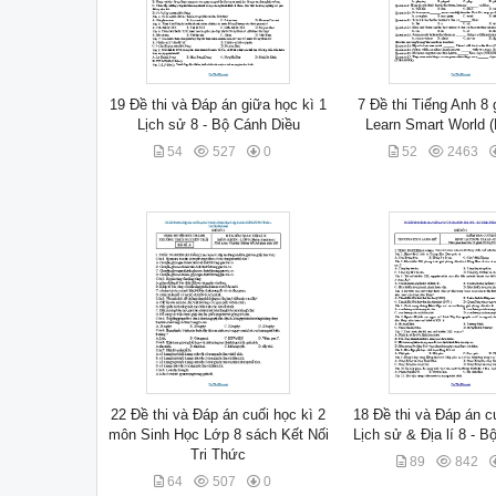
19 Đề thi và Đáp án giữa học kì 1
7 Đề thi Tiếng Anh 8 g
Lịch sử 8 - Bộ Cánh Diều
Learn Smart World 
54
527
0
52
2463
22 Đề thi và Đáp án cuối học kì 2
18 Đề thi và Đáp án c
môn Sinh Học Lớp 8 sách Kết Nối
Lịch sử & Địa lí 8 - 
Tri Thức
89
842
64
507
0