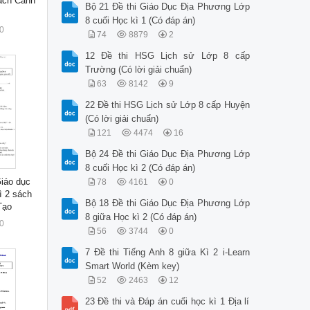
ách Cánh
Bộ 21 Đề thi Giáo Dục Địa Phương Lớp
8 cuối Học kì 1 (Có đáp án)
0
74
8879
2
12 Đề thi HSG Lịch sử Lớp 8 cấp
Trường (Có lời giải chuẩn)
63
8142
9
22 Đề thi HSG Lịch sử Lớp 8 cấp Huyện
(Có lời giải chuẩn)
121
4474
16
Bộ 24 Đề thi Giáo Dục Địa Phương Lớp
8 cuối Học kì 2 (Có đáp án)
Giáo dục
78
4161
0
ì 2 sách
Bộ 18 Đề thi Giáo Dục Địa Phương Lớp
Tạo
8 giữa Học kì 2 (Có đáp án)
0
56
3744
0
7 Đề thi Tiếng Anh 8 giữa Kì 2 i-Learn
Smart World (Kèm key)
52
2463
12
23 Đề thi và Đáp án cuối học kì 1 Địa lí