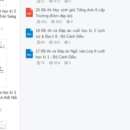
51
873
0
20 Đề thi Học sinh giỏi Tiếng Anh 8 cấp
i học kì 2
Trường (Kèm đáp án)
Trời Sáng
163
863
4
1
18 Đề thi và Đáp án cuối học kì 2 Lịch
sử & Địa lí 8 - Bộ Cánh Diều
89
842
1
17 Đề thi và Đáp án Ngữ văn Lớp 8 cuối
học kì 1 - Bộ Cánh Diều
76
824
0
a học kì 1
h Kết Nối
0