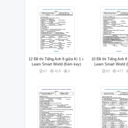
12 Đề thi Tiếng Anh 8 giữa Kì 1 i-
10 Đề thi Tiếng Anh 8 
Learn Smart World (Kèm key)
Learn Smart World 
67
419
0
63
477