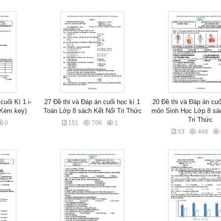
cuối Kì 1 i-
27 Đề thi và Đáp án cuối học kì 1
20 Đề thi và Đáp án cuố
(Kèm key)
Toán Lớp 8 sách Kết Nối Tri Thức
môn Sinh Học Lớp 8 sác
Tri Thức
0
151
706
1
53
446