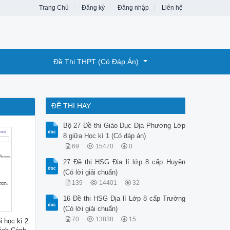
Trang Chủ
Đăng ký
Đăng nhập
Liên hệ
Đề Thi THPT (Có Đáp Án)
ĐỀ THI HAY
Bộ 27 Đề thi Giáo Dục Địa Phương Lớp
8 giữa Học kì 1 (Có đáp án)
69
15470
0
27 Đề thi HSG Địa lí lớp 8 cấp Huyện
(Có lời giải chuẩn)
139
14401
32
16 Đề thi HSG Địa lí Lớp 8 cấp Trường
(Có lời giải chuẩn)
70
13838
15
i học kì 2