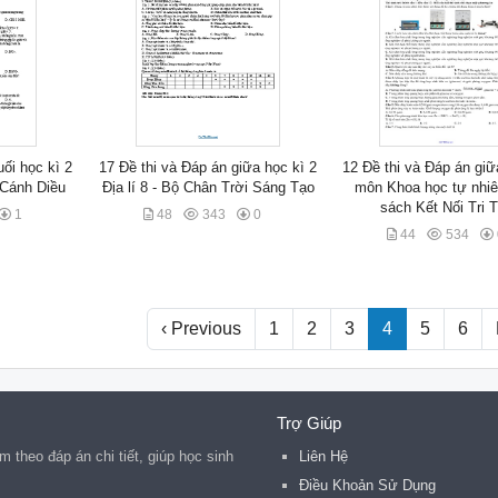
uối học kì 2
17 Đề thi và Đáp án giữa học kì 2
12 Đề thi và Đáp án giữ
 Cánh Diều
Địa lí 8 - Bộ Chân Trời Sáng Tạo
môn Khoa học tự nhiê
sách Kết Nối Tri 
1
48
343
0
44
534
‹ Previous
1
2
3
4
5
6
Trợ Giúp
 theo đáp án chi tiết, giúp học sinh
Liên Hệ
Điều Khoản Sử Dụng