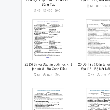
Hóa học Lớp 8 sách Chân Trời
Địa lí 8 - Bộ Kết Nố
Sáng Tạo
61
1506
49
460
0
21 Đề thi và Đáp án cuối học kì 1
20 Đề thi và Đáp án g
Lịch sử 8 - Bộ Cánh Diều
Địa lí 8 - Bộ Kết Nố
51
873
0
46
226