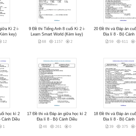
iữa Kì 2 i-
9 Đề thi Tiếng Anh 8 cuối Kì 2 i-
20 Đề thi và Đáp án cuố
(Kèm key)
Learn Smart World (Kèm key)
Địa lí 8 - Bộ Cánh
12
68
1157
2
59
611
uối học kì 2
17 Đề thi và Đáp án giữa học kì 2
18 Đề thi và Đáp án cuố
Bộ Cánh Diều
Địa lí 8 - Bộ Cánh Diều
Địa lí 8 - Bộ Cánh
1
46
261
0
39
375