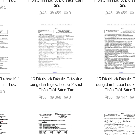
i Tri Thức
môn Sinh Học Lớp 8 sách Cánh
môn Sinh Học Lớp 8 s
Diều
Diều
1
48
459
0
45
459
iữa học kì 1
16 Đề thi và Đáp án Giáo dục
15 Đề thi và Đáp án 
i Tri Thức
công dân 8 giữa học kì 2 sách
công dân 8 cuối học k
Chân Trời Sáng Tạo
Chân Trời Sáng 
0
58
368
0
56
447