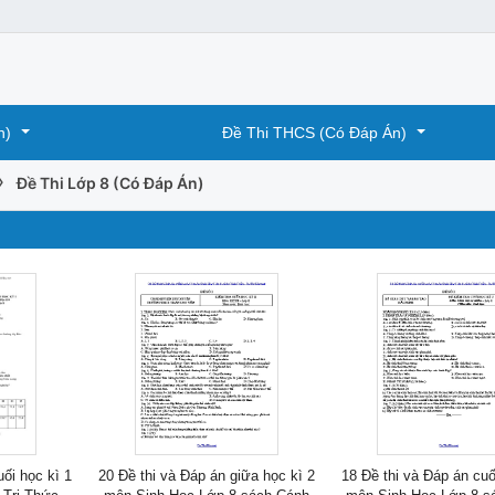
n)
Đề Thi THCS (Có Đáp Án)
›
Đề Thi Lớp 8 (Có Đáp Án)
uối học kì 1
20 Đề thi và Đáp án giữa học kì 2
18 Đề thi và Đáp án cuố