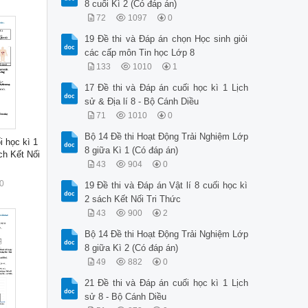
8 cuối Kì 2 (Có đáp án)
72
1097
0
19 Đề thi và Đáp án chọn Học sinh giỏi
các cấp môn Tin học Lớp 8
133
1010
1
17 Đề thi và Đáp án cuối học kì 1 Lịch
sử & Địa lí 8 - Bộ Cánh Diều
71
1010
0
Bộ 14 Đề thi Hoạt Động Trải Nghiệm Lớp
i học kì 1
8 giữa Kì 1 (Có đáp án)
h Kết Nối
43
904
0
0
19 Đề thi và Đáp án Vật lí 8 cuối học kì
2 sách Kết Nối Tri Thức
43
900
2
Bộ 14 Đề thi Hoạt Động Trải Nghiệm Lớp
8 giữa Kì 2 (Có đáp án)
49
882
0
21 Đề thi và Đáp án cuối học kì 1 Lịch
sử 8 - Bộ Cánh Diều