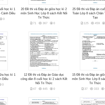
uối học kì 1
20 Đề thi và Đáp án giữa học kì 2
25 Đề thi và Đáp án cuố
Bộ Cánh Diều
môn Sinh Học Lớp 8 sách Kết Nối
Toán Lớp 8 sách Chân 
Tri Thức
Tạo
0
71
367
0
125
459
iữa học kì 1
12 Đề thi và Đáp án Giáo dục
15 Đề thi và Đáp án giữ
nh Diều
công dân 8 cuối học kì 2 sách Kết
môn Sinh Học Lớp 8 sác
Nối Tri Thức
Tri Thức
0
47
445
0
37
333