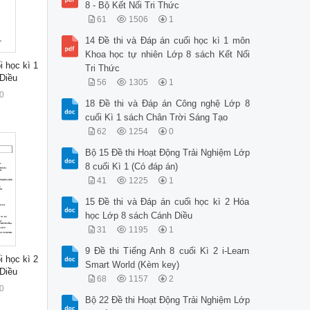
8 - Bộ Kết Nối Tri Thức
61
1506
1
14 Đề thi và Đáp án cuối học kì 1 môn
Khoa học tự nhiên Lớp 8 sách Kết Nối
i học kì 1
Tri Thức
 Diều
56
1305
1
0
18 Đề thi và Đáp án Công nghệ Lớp 8
cuối Kì 1 sách Chân Trời Sáng Tạo
62
1254
0
Bộ 15 Đề thi Hoạt Động Trải Nghiệm Lớp
8 cuối Kì 1 (Có đáp án)
41
1225
1
15 Đề thi và Đáp án cuối học kì 2 Hóa
học Lớp 8 sách Cánh Diều
31
1195
1
9 Đề thi Tiếng Anh 8 cuối Kì 2 i-Learn
i học kì 2
Smart World (Kèm key)
 Diều
68
1157
2
0
Bộ 22 Đề thi Hoạt Động Trải Nghiệm Lớp