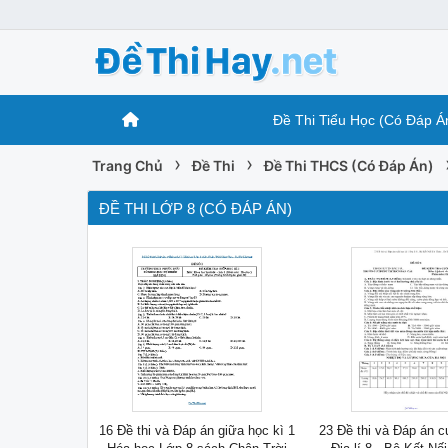
Đề Thi Tiểu Học (Có Đáp Á
›
›
Trang Chủ
Đề Thi
Đề Thi THCS (Có Đáp Án)
ĐỀ THI LỚP 8 (CÓ ĐÁP ÁN)
16 Đề thi và Đáp án giữa học kì 1
23 Đề thi và Đáp án c