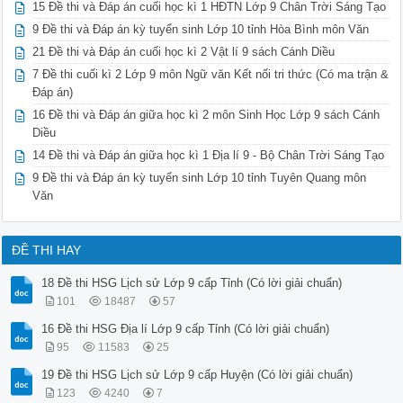
15 Đề thi và Đáp án cuối học kì 1 HĐTN Lớp 9 Chân Trời Sáng Tạo
 XOSO.INP XOSO.OUT

4 2 39

9 Đề thi và Đáp án kỳ tuyển sinh Lớp 10 tỉnh Hòa Bình môn Văn
6 7 6 5

21 Đề thi và Đáp án cuối học kì 2 Vật lí 9 sách Cánh Diều
 -------------HẾT-------------

 DeThiHay.net 16 Đề thi Học sinh giỏi các cấp môn Tin học 9 
7 Đề thi cuối kì 2 Lớp 9 môn Ngữ văn Kết nối tri thức (Có ma trận &
 ĐÁP ÁN

Đáp án)
Bài 1: Trung Bình Cộng (6 điểm)

16 Đề thi và Đáp án giữa học kì 2 môn Sinh Học Lớp 9 sách Cánh
Code C++:

Diều
#include 

#include 

14 Đề thi và Đáp án giữa học kì 1 Địa lí 9 - Bộ Chân Trời Sáng Tạo
#include 

9 Đề thi và Đáp án kỳ tuyển sinh Lớp 10 tỉnh Tuyên Quang môn
#include 

using namespace std;

Văn
int main() {

 ifstream infile("TBC.INP");

 ofstream outfile("TBC.OUT");

ĐỀ THI HAY
 int N;

 infile >> N;

18 Đề thi HSG Lịch sử Lớp 9 cấp Tỉnh (Có lời giải chuẩn)
 vector A(N);

101
18487
57
 vector B(N);

 // Đọc mảng A

16 Đề thi HSG Địa lí Lớp 9 cấp Tỉnh (Có lời giải chuẩn)
 for (int i = 0; i < N; ++i) {

95
11583
25
 infile >> A[i]; 

 }

19 Đề thi HSG Lịch sử Lớp 9 cấp Huyện (Có lời giải chuẩn)
 // Đọc mảng B

123
4240
7
 for (int i = 0; i < N; ++i) {
