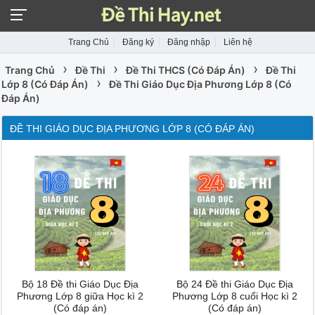
Trang Chủ
Đăng ký
Đăng nhập
Liên hệ
›
›
›
Trang Chủ
Đề Thi
Đề Thi THCS (Có Đáp Án)
Đề Thi
›
Lớp 8 (Có Đáp Án)
Đề Thi Giáo Dục Địa Phương Lớp 8 (Có
Đáp Án)
ĐỀ THI GIÁO DỤC ĐỊA PHƯƠNG LỚP 8 (CÓ ĐÁP ÁN)
Bộ 18 Đề thi Giáo Dục Địa
Bộ 24 Đề thi Giáo Dục Địa
Phương Lớp 8 giữa Học kì 2
Phương Lớp 8 cuối Học kì 2
(Có đáp án)
(Có đáp án)