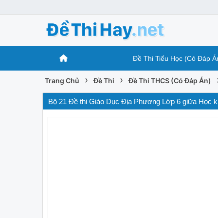
Đề Thi Tiểu Học (Có Đáp Á
›
›
Trang Chủ
Đề Thi
Đề Thi THCS (Có Đáp Án)
Bộ 21 Đề thi Giáo Dục Địa Phương Lớp 6 giữa Học kì