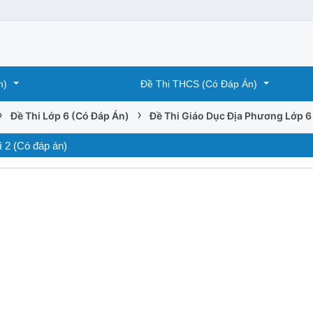
n)
Đề Thi THCS (Có Đáp Án)
›
›
Đề Thi Lớp 6 (Có Đáp Án)
Đề Thi Giáo Dục Địa Phương Lớp 6
 2 (Có đáp án)