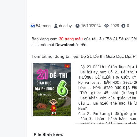
54 trang
ducduy
16/10/2024
2926
0
Bạn đang xem
30 trang mẫu
của tài liệu
"Bộ 21 Đề thi Gi
click vào nút
Download
ở trên.
Tóm tắt nội dung tài liệu: Bộ 21 Đề thi Giáo Dục Địa 
 Bộ 21 Đề thi Giáo Dục Địa 
 DeThiHay.net Bộ 21 Đề thi 
TRƯỜNG. ĐỀ KIỂM TRA GIỮA KỲ 
Họ và tên:. NĂM HỌC: 2021-20
Lớp: . MÔN: GIÁO DỤC ĐỊA PHƯ
 Thời gian: 45 phút (không k
 Đat Nhận xét của giáo viên

Câu 1. Em hiểu thế nào là l
Nam?

Câu 2. Em làm gì để giữ gìn
 Câu 3. Hoàn thành bảng sau

 Nghề Nguyên liệu Quy trình

Nghề gốm Thanh Hà

File đính kèm:
Đèn lồng Hội An
