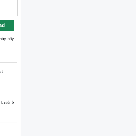
ad
 máy hãy
t

biểu ở Quảng 
