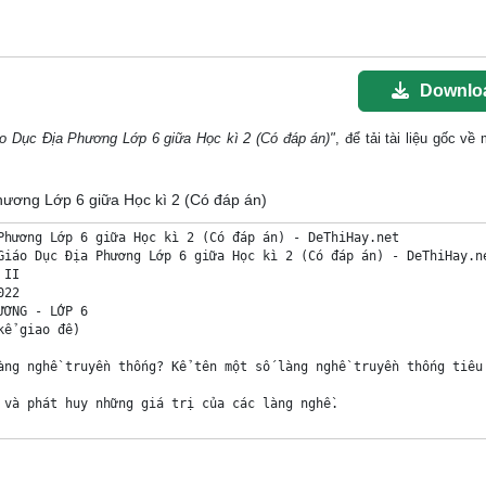
Downlo
áo Dục Địa Phương Lớp 6 giữa Học kì 2 (Có đáp án)"
, để tải tài liệu gốc về
Phương Lớp 6 giữa Học kì 2 (Có đáp án)
Phương Lớp 6 giữa Học kì 2 (Có đáp án) - DeThiHay.net

Giáo Dục Địa Phương Lớp 6 giữa Học kì 2 (Có đáp án) - DeThiHay.ne
II 

22

ƠNG - LỚP 6

ể giao đề)

àng nghề truyền thống? Kể tên một số làng nghề truyền thống tiêu 
 và phát huy những giá trị của các làng nghề.
