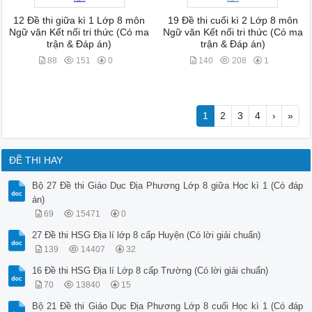
12 Đề thi giữa kì 1 Lớp 8 môn
19 Đề thi cuối kì 2 Lớp 8 môn
Ngữ văn Kết nối tri thức (Có ma
Ngữ văn Kết nối tri thức (Có ma
trận & Đáp án)
trận & Đáp án)
88
151
0
140
208
1
1
2
3
4
›
»
ĐỀ THI HAY
Bộ 27 Đề thi Giáo Dục Địa Phương Lớp 8 giữa Học kì 1 (Có đáp
án)
69
15471
0
27 Đề thi HSG Địa lí lớp 8 cấp Huyện (Có lời giải chuẩn)
139
14407
32
16 Đề thi HSG Địa lí Lớp 8 cấp Trường (Có lời giải chuẩn)
70
13840
15
Bộ 21 Đề thi Giáo Dục Địa Phương Lớp 8 cuối Học kì 1 (Có đáp