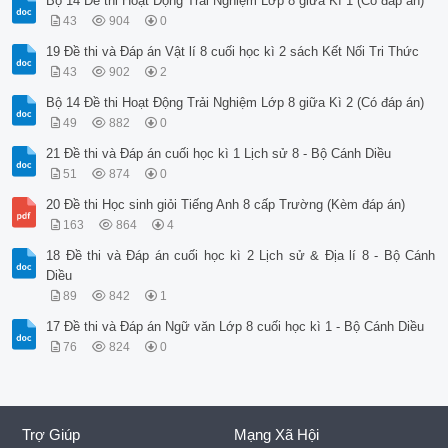
Bộ 14 Đề thi Hoạt Động Trải Nghiệm Lớp 8 giữa Kì 1 (Có đáp án)
43
904
0
19 Đề thi và Đáp án Vật lí 8 cuối học kì 2 sách Kết Nối Tri Thức
43
902
2
Bộ 14 Đề thi Hoạt Động Trải Nghiệm Lớp 8 giữa Kì 2 (Có đáp án)
49
882
0
21 Đề thi và Đáp án cuối học kì 1 Lịch sử 8 - Bộ Cánh Diều
51
874
0
20 Đề thi Học sinh giỏi Tiếng Anh 8 cấp Trường (Kèm đáp án)
163
864
4
18 Đề thi và Đáp án cuối học kì 2 Lịch sử & Địa lí 8 - Bộ Cánh
Diều
89
842
1
17 Đề thi và Đáp án Ngữ văn Lớp 8 cuối học kì 1 - Bộ Cánh Diều
76
824
0
Trợ Giúp
Mạng Xã Hội