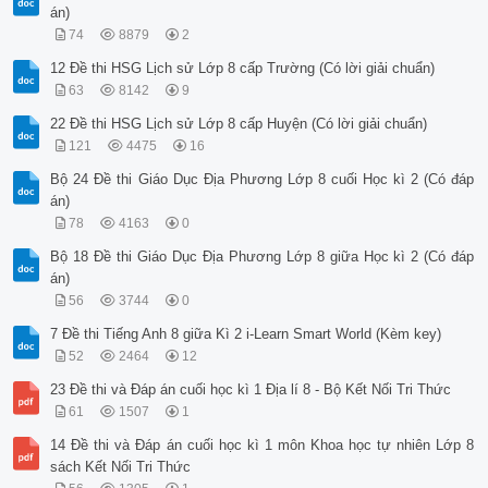
án)
74
8879
2
12 Đề thi HSG Lịch sử Lớp 8 cấp Trường (Có lời giải chuẩn)
63
8142
9
22 Đề thi HSG Lịch sử Lớp 8 cấp Huyện (Có lời giải chuẩn)
121
4475
16
Bộ 24 Đề thi Giáo Dục Địa Phương Lớp 8 cuối Học kì 2 (Có đáp
án)
78
4163
0
Bộ 18 Đề thi Giáo Dục Địa Phương Lớp 8 giữa Học kì 2 (Có đáp
án)
56
3744
0
7 Đề thi Tiếng Anh 8 giữa Kì 2 i-Learn Smart World (Kèm key)
52
2464
12
23 Đề thi và Đáp án cuối học kì 1 Địa lí 8 - Bộ Kết Nối Tri Thức
61
1507
1
14 Đề thi và Đáp án cuối học kì 1 môn Khoa học tự nhiên Lớp 8
sách Kết Nối Tri Thức