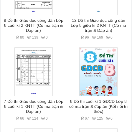
9 Đề thi Giáo dục công dân Lớp
12 Đề thi Giáo dục công dân
8 cuối kì 2 KNTT (Có ma trận &
Lớp 8 giữa kì 2 KNTT (Có ma
Đáp án)
trận & Đáp án)
80
139
0
96
169
0
7 Đề thi Giáo dục công dân Lớp
8 Đề thi cuối kì 1 GDCD Lớp 8
8 cuối kì 1 KNTT (Có ma trận &
có ma trận & đáp án (Kết nối tri
Đáp án)
thức)
66
124
0
67
125
0