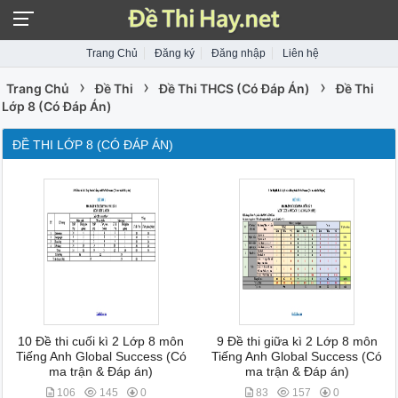
Trang Chủ
Đăng ký
Đăng nhập
Liên hệ
›
›
›
Trang Chủ
Đề Thi
Đề Thi THCS (Có Đáp Án)
Đề Thi
Lớp 8 (Có Đáp Án)
ĐỀ THI LỚP 8 (CÓ ĐÁP ÁN)
10 Đề thi cuối kì 2 Lớp 8 môn
9 Đề thi giữa kì 2 Lớp 8 môn
Tiếng Anh Global Success (Có
Tiếng Anh Global Success (Có
ma trận & Đáp án)
ma trận & Đáp án)
106
145
0
83
157
0