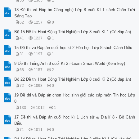
56
1305
1
18 Đề thi và Đáp án Công nghệ Lớp 8 cuối Kì 1 sách Chân Trời
Sáng Tạo
62
1257
0
Bộ 15 Đề thi Hoạt Động Trải Nghiệm Lớp 8 cuối Kì 1 (Có đáp án)
41
1227
1
15 Đề thi và Đáp án cuối học kì 2 Hóa học Lớp 8 sách Cánh Diều
31
1197
1
9 Đề thi Tiếng Anh 8 cuối Kì 2 i-Learn Smart World (Kèm key)
68
1157
2
Bộ 22 Đề thi Hoạt Động Trải Nghiệm Lớp 8 cuối Kì 2 (Có đáp án)
72
1098
0
19 Đề thi và Đáp án chọn Học sinh giỏi các cấp môn Tin học Lớp
8
133
1012
1
17 Đề thi và Đáp án cuối học kì 1 Lịch sử & Địa lí 8 - Bộ Cánh
Diều
71
1011
0